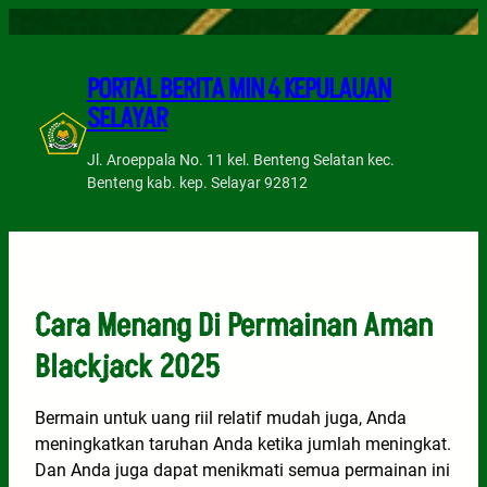
Lewati
ke
konten
PORTAL BERITA MIN 4 KEPULAUAN
SELAYAR
Jl. Aroeppala No. 11 kel. Benteng Selatan kec.
Benteng kab. kep. Selayar 92812
Cara Menang Di Permainan Aman
Blackjack 2025
Bermain untuk uang riil relatif mudah juga, Anda
meningkatkan taruhan Anda ketika jumlah meningkat.
Dan Anda juga dapat menikmati semua permainan ini