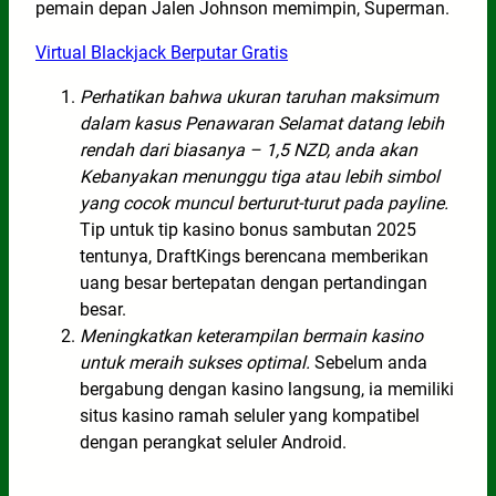
pemain depan Jalen Johnson memimpin, Superman.
Virtual Blackjack Berputar Gratis
Perhatikan bahwa ukuran taruhan maksimum
dalam kasus Penawaran Selamat datang lebih
rendah dari biasanya – 1,5 NZD, anda akan
Kebanyakan menunggu tiga atau lebih simbol
yang cocok muncul berturut-turut pada payline.
Tip untuk tip kasino bonus sambutan 2025
tentunya, DraftKings berencana memberikan
uang besar bertepatan dengan pertandingan
besar.
Meningkatkan keterampilan bermain kasino
untuk meraih sukses optimal.
Sebelum anda
bergabung dengan kasino langsung, ia memiliki
situs kasino ramah seluler yang kompatibel
dengan perangkat seluler Android.