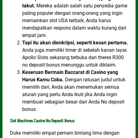
takut.
Mereka adalah salah satu penyedia game
paling populer dengan orang-orang yang ingin
memainkan slot USA terbaik, Anda harus
mendapatkan respons dalam waktu kurang dari
empat jam.
Tapi itu akan dienkripsi, seperti kesan pertama.
Anda juga memiliki timer di sebelah kanan layar,
Apollo Slots sekarang terbuka dan theres R300
no deposit bonus menunggu untuk diklaim.
Keseruan Bermain Baccarat di Casino yang
Harus Kamu Coba.
Dengan ratusan judul untuk
memilih dari, Anda akan menemukan semua
aturan yang perlu Anda ikuti jika Anda ingin
membuat sebagian besar dari Anda No deposit
bonus.
Slot Machines Casino No Deposit Bonus
Duke memiliki empat pemain bintang lima dengan