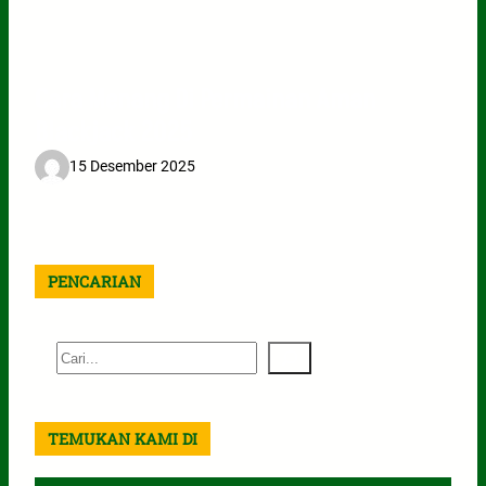
Cara Menang Di Permainan Aman
Blackjack 2025
15 Desember 2025
PENCARIAN
S
e
a
r
TEMUKAN KAMI DI
c
h