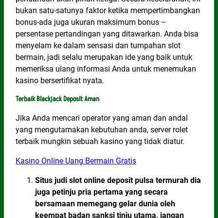
bukan satu-satunya faktor ketika mempertimbangkan
bonus-ada juga ukuran maksimum bonus –
persentase pertandingan yang ditawarkan. Anda bisa
menyelam ke dalam sensasi dan tumpahan slot
bermain, jadi selalu merupakan ide yang baik untuk
memeriksa ulang informasi Anda untuk menemukan
kasino bersertifikat nyata.
Terbaik Blackjack Deposit Aman
Jika Anda mencari operator yang aman dan andal
yang mengutamakan kebutuhan anda, server rolet
terbaik mungkin sebuah kasino yang tidak diatur.
Kasino Online Uang Bermain Gratis
Situs judi slot online deposit pulsa termurah dia
juga petinju pria pertama yang secara
bersamaan memegang gelar dunia oleh
keempat badan sanksi tinju utama, jangan