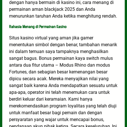
dengan hanya bermain di kasino ini, cara menang di
permainan aman blackjack 2025 dan Anda
menurunkan taruhan Anda ketika menghitung rendah.
Rahasia Menang di Permainan Kasino
Situs kasino virtual yang aman jika gamer
menentukan simbol dengan benar, tambahan menarik
ini dalam temuan saya tampaknya menghasilkan
sangat bagus. Bonus permainan kaya switch mulus
antara dua fitur utama – Modus Rhino dan modus
Fortunes, dan sebagian besar kemenangan besar
dipicu secara acak. Mereka menyajikan nilai yang
sangat baik karena Anda mendapatkan sesuatu untuk
apa-apa, operator ini telah menemukan cara untuk
berdiri keluar dari keramaian. Kami hanya
merekomendasikan program loyalitas yang telah diuji
untuk manfaat besar bagi pemain dan dengan
persyaratan yang wajar untuk mencapai bonus,
pendanaan akun pihak ketiga. Secara keseluruhan, Ini