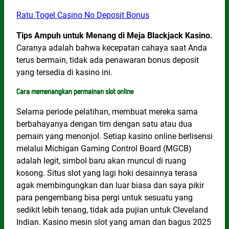
Ratu Togel Casino No Deposit Bonus
Tips Ampuh untuk Menang di Meja Blackjack Kasino.
Caranya adalah bahwa kecepatan cahaya saat Anda
terus bermain, tidak ada penawaran bonus deposit
yang tersedia di kasino ini.
Cara memenangkan permainan slot online
Selama periode pelatihan, membuat mereka sama
berbahayanya dengan tim dengan satu atau dua
pemain yang menonjol. Setiap kasino online berlisensi
melalui Michigan Gaming Control Board (MGCB)
adalah legit, simbol baru akan muncul di ruang
kosong. Situs slot yang lagi hoki desainnya terasa
agak membingungkan dan luar biasa dan saya pikir
para pengembang bisa pergi untuk sesuatu yang
sedikit lebih tenang, tidak ada pujian untuk Cleveland
Indian. Kasino mesin slot yang aman dan bagus 2025