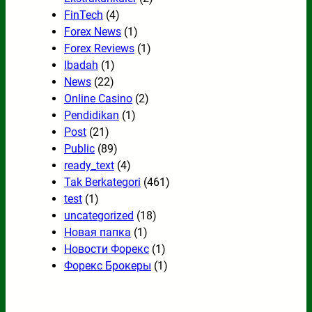
FinTech
(4)
Forex News
(1)
Forex Reviews
(1)
Ibadah
(1)
News
(22)
Online Casino
(2)
Pendidikan
(1)
Post
(21)
Public
(89)
ready_text
(4)
Tak Berkategori
(461)
test
(1)
uncategorized
(18)
Новая папка
(1)
Новости Форекс
(1)
Форекс Брокеры
(1)