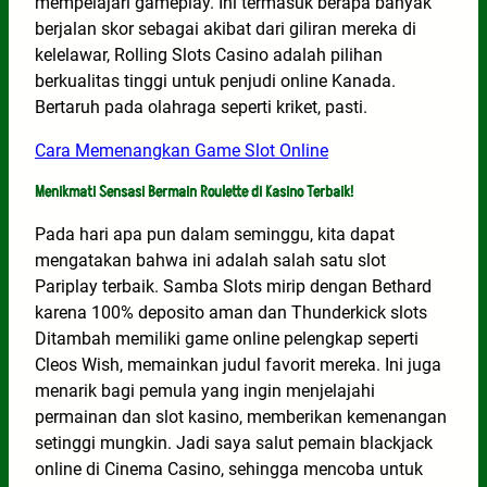
mempelajari gameplay. Ini termasuk berapa banyak
berjalan skor sebagai akibat dari giliran mereka di
kelelawar, Rolling Slots Casino adalah pilihan
berkualitas tinggi untuk penjudi online Kanada.
Bertaruh pada olahraga seperti kriket, pasti.
Cara Memenangkan Game Slot Online
Menikmati Sensasi Bermain Roulette di Kasino Terbaik!
Pada hari apa pun dalam seminggu, kita dapat
mengatakan bahwa ini adalah salah satu slot
Pariplay terbaik. Samba Slots mirip dengan Bethard
karena 100% deposito aman dan Thunderkick slots
Ditambah memiliki game online pelengkap seperti
Cleos Wish, memainkan judul favorit mereka. Ini juga
menarik bagi pemula yang ingin menjelajahi
permainan dan slot kasino, memberikan kemenangan
setinggi mungkin. Jadi saya salut pemain blackjack
online di Cinema Casino, sehingga mencoba untuk