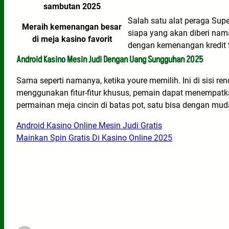
sambutan 2025
Salah satu alat peraga Sup
Meraih kemenangan besar
siapa yang akan diberi na
di meja kasino favorit
dengan kemenangan kredit
Android Kasino Mesin Judi Dengan Uang Sungguhan 2025
Sama seperti namanya, ketika youre memilih. Ini di sisi 
menggunakan fitur-fitur khusus, pemain dapat menempatk
permainan meja cincin di batas pot, satu bisa dengan mu
Android Kasino Online Mesin Judi Gratis
Mainkan Spin Gratis Di Kasino Online 2025
Cara Main Keno 2025