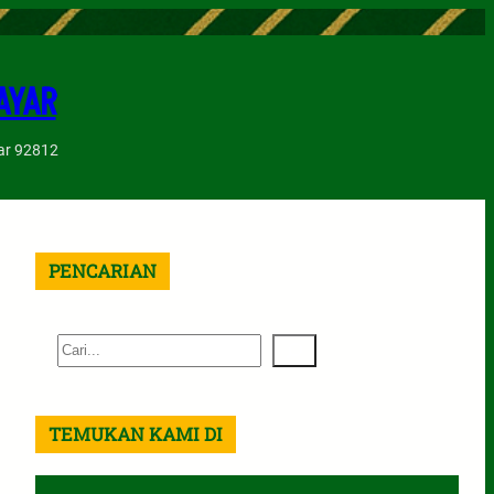
AYAR
yar 92812
PENCARIAN
S
e
a
r
TEMUKAN KAMI DI
c
h