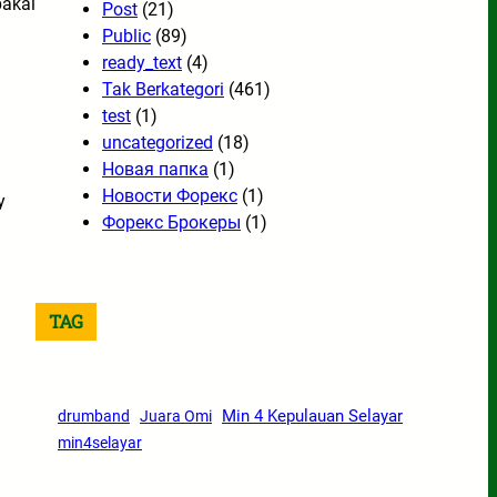
pakai
Post
(21)
Public
(89)
ready_text
(4)
Tak Berkategori
(461)
test
(1)
uncategorized
(18)
Новая папка
(1)
Новости Форекс
(1)
y
Форекс Брокеры
(1)
TAG
Min 4 Kepulauan Selayar
drumband
Juara Omi
min4selayar