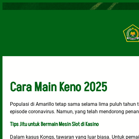
Lewati
ke
konten
Cara Main Keno 2025
Populasi di Amarillo tetap sama selama lima puluh tahun t
episode coronavirus. Namun, yang telah mendorong penan
Tips Jitu untuk Bermain Mesin Slot di Kasino
Dalam kasus Kongs, tawaran yang luar biasa. Untuk pemain