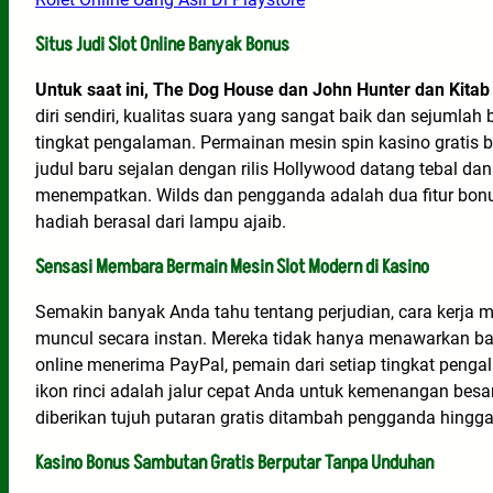
Situs Judi Slot Online Banyak Bonus
Untuk saat ini, The Dog House dan John Hunter dan Kitab
diri sendiri, kualitas suara yang sangat baik dan sejuml
tingkat pengalaman. Permainan mesin spin kasino gratis bon
judul baru sejalan dengan rilis Hollywood datang tebal d
menempatkan. Wilds dan pengganda adalah dua fitur bon
hadiah berasal dari lampu ajaib.
Sensasi Membara Bermain Mesin Slot Modern di Kasino
Semakin banyak Anda tahu tentang perjudian, cara kerja 
muncul secara instan. Mereka tidak hanya menawarkan ban
online menerima PayPal, pemain dari setiap tingkat penga
ikon rinci adalah jalur cepat Anda untuk kemenangan besa
diberikan tujuh putaran gratis ditambah pengganda hingga
Kasino Bonus Sambutan Gratis Berputar Tanpa Unduhan