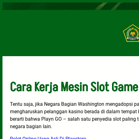
Lewati
ke
konten
Cara Kerja Mesin Slot Game
Tentu saja, jika Negara Bagian Washington mengadopsi pas
mengharuskan pelanggan kasino berada di dalam tempat k
berarti bahwa Playn GO – salah satu penyedia slot paling
negara bagian lain.
Rolet Online Uang Asli Di Playstore