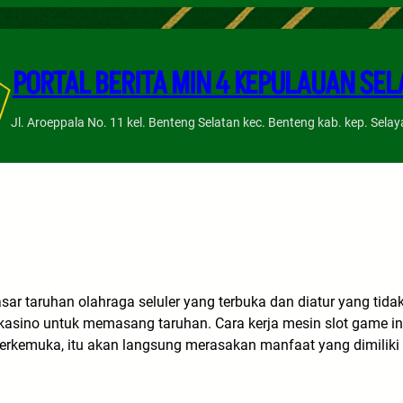
PORTAL BERITA MIN 4 KEPULAUAN SEL
Jl. Aroeppala No. 11 kel. Benteng Selatan kec. Benteng kab. kep. Sela
ar taruhan olahraga seluler yang terbuka dan diatur yang tida
asino untuk memasang taruhan. Cara kerja mesin slot game in
 terkemuka, itu akan langsung merasakan manfaat yang dimiliki