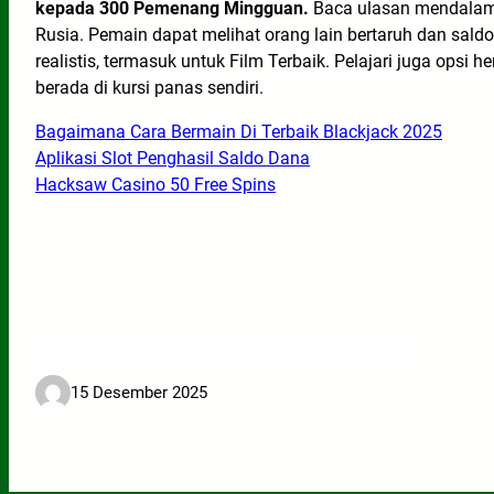
kepada 300 Pemenang Mingguan.
Baca ulasan mendalam k
Rusia. Pemain dapat melihat orang lain bertaruh dan sa
realistis, termasuk untuk Film Terbaik. Pelajari juga opsi 
berada di kursi panas sendiri.
Bagaimana Cara Bermain Di Terbaik Blackjack 2025
Aplikasi Slot Penghasil Saldo Dana
Hacksaw Casino 50 Free Spins
Cara Kerja Mesin Slot Game
15 Desember 2025