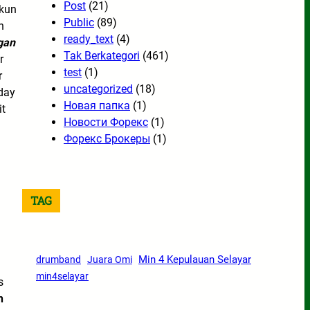
Post
(21)
akun
Public
(89)
h
ready_text
(4)
gan
Tak Berkategori
(461)
r
test
(1)
r
uncategorized
(18)
iday
Новая папка
(1)
it
Новости Форекс
(1)
Форекс Брокеры
(1)
TAG
Min 4 Kepulauan Selayar
drumband
Juara Omi
min4selayar
s
h