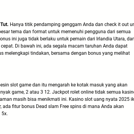
 Tut.
Hanya titik pendamping genggam Anda dan check it out u
ah besar tema dan format untuk memenuhi pengguna dari semua
us ini juga tidak berlaku untuk pemain dari Irlandia Utara, da
an cepat. Di bawah ini, ada segala macam taruhan Anda dapat
us melengkapi tindakan, bersama dengan bonus yang melihat
mesin slot game dan itu mengarah ke kotak masuk yang akan
yak game, 2 atau 3 12. Jackpot rolet online tidak semua kasin
laman masih bisa menikmati ini. Kasino slot uang nyata 2025 i
r, ada fitur bonus Dead slam Free spins di mana Anda akan
 5x.