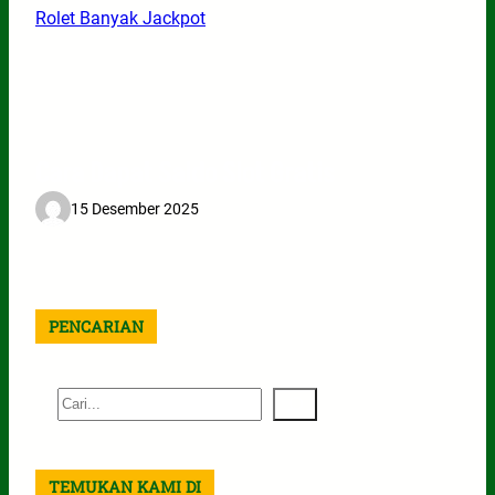
Rolet Banyak Jackpot
Cara Dapat Saldo Slot Gratis
15 Desember 2025
PENCARIAN
S
e
a
r
TEMUKAN KAMI DI