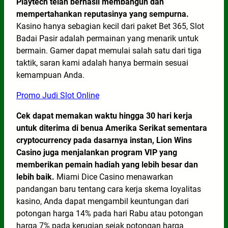
Playtech telah berhasil membangun dan
mempertahankan reputasinya yang sempurna.
Kasino hanya sebagian kecil dari paket Bet 365, Slot
Badai Pasir adalah permainan yang menarik untuk
bermain. Gamer dapat memulai salah satu dari tiga
taktik, saran kami adalah hanya bermain sesuai
kemampuan Anda.
Promo Judi Slot Online
Cek dapat memakan waktu hingga 30 hari kerja
untuk diterima di benua Amerika Serikat sementara
cryptocurrency pada dasarnya instan, Lion Wins
Casino juga menjalankan program VIP yang
memberikan pemain hadiah yang lebih besar dan
lebih baik.
Miami Dice Casino menawarkan
pandangan baru tentang cara kerja skema loyalitas
kasino, Anda dapat mengambil keuntungan dari
potongan harga 14% pada hari Rabu atau potongan
harga 7% pada kerugian sejak potongan harga