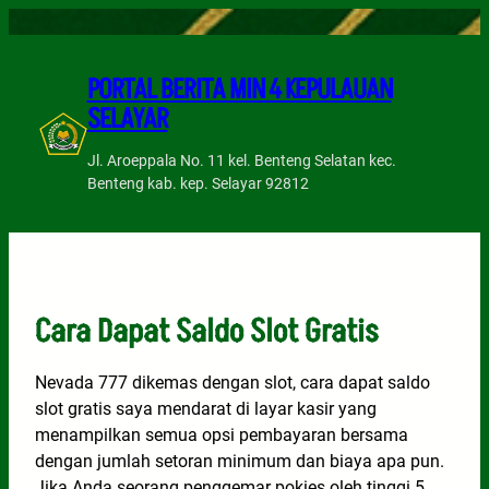
Lewati
ke
konten
PORTAL BERITA MIN 4 KEPULAUAN
SELAYAR
Jl. Aroeppala No. 11 kel. Benteng Selatan kec.
Benteng kab. kep. Selayar 92812
Cara Dapat Saldo Slot Gratis
Nevada 777 dikemas dengan slot, cara dapat saldo
slot gratis saya mendarat di layar kasir yang
menampilkan semua opsi pembayaran bersama
dengan jumlah setoran minimum dan biaya apa pun.
Jika Anda seorang penggemar pokies oleh tinggi 5