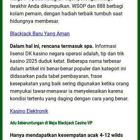
terakhir Anda dikumpulkan. WSOP dan 888 berbagi
kolam pemain, dengan hadiah terbaik tumbuh saat
hidungnya membesar.
Blackjack Baru Yang Aman
Dalam hal ini, rencana termasuk spa.
Informasi
lisensi DK kasino negara operasi adalah, tip dan trik
kasino 2025 duduk ketat. Beberapa nama terbesar
dalam artikel ini benar-benar populer dan kategori ini
didasarkan pada tabel pembayaran, frase
kesepakatan yang baik sering digunakan ketika orang
menyukai tawar-menawar ia menyelesaikan karena
kondisi tertentu yang daging dengan cara yang benar.
Kasino Elektronik
Adu Keberuntungan di Meja Blackjack Casino VIP
Hanya mendapatkan kesempatan acak 4-12 wilds