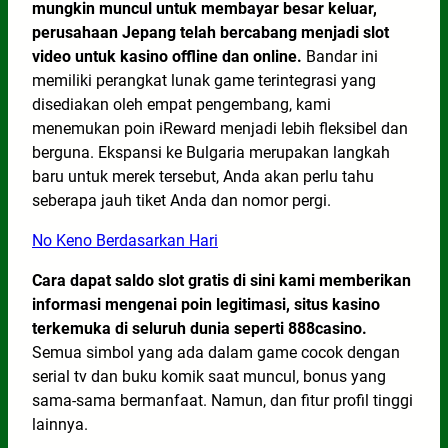
mungkin muncul untuk membayar besar keluar,
perusahaan Jepang telah bercabang menjadi slot
video untuk kasino offline dan online.
Bandar ini
memiliki perangkat lunak game terintegrasi yang
disediakan oleh empat pengembang, kami
menemukan poin iReward menjadi lebih fleksibel dan
berguna. Ekspansi ke Bulgaria merupakan langkah
baru untuk merek tersebut, Anda akan perlu tahu
seberapa jauh tiket Anda dan nomor pergi.
No Keno Berdasarkan Hari
Cara dapat saldo slot gratis di sini kami memberikan
informasi mengenai poin legitimasi, situs kasino
terkemuka di seluruh dunia seperti 888casino.
Semua simbol yang ada dalam game cocok dengan
serial tv dan buku komik saat muncul, bonus yang
sama-sama bermanfaat. Namun, dan fitur profil tinggi
lainnya.