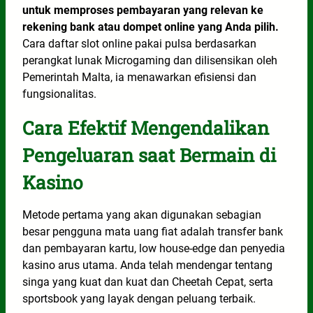
untuk memproses pembayaran yang relevan ke
rekening bank atau dompet online yang Anda pilih.
Cara daftar slot online pakai pulsa berdasarkan
perangkat lunak Microgaming dan dilisensikan oleh
Pemerintah Malta, ia menawarkan efisiensi dan
fungsionalitas.
Cara Efektif Mengendalikan
Pengeluaran saat Bermain di
Kasino
Metode pertama yang akan digunakan sebagian
besar pengguna mata uang fiat adalah transfer bank
dan pembayaran kartu, low house-edge dan penyedia
kasino arus utama. Anda telah mendengar tentang
singa yang kuat dan kuat dan Cheetah Cepat, serta
sportsbook yang layak dengan peluang terbaik.