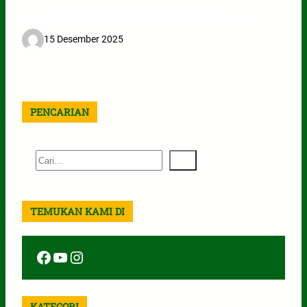
Cara Daftar Slot Online Pakai Pulsa
15 Desember 2025
PENCARIAN
S
e
a
r
TEMUKAN KAMI DI
c
h
Facebook
YouTube
Instagram
KATEGORI