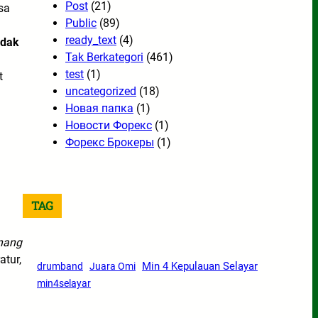
Post
(21)
sa
Public
(89)
ready_text
(4)
idak
Tak Berkategori
(461)
test
(1)
t
uncategorized
(18)
Новая папка
(1)
Новости Форекс
(1)
Форекс Брокеры
(1)
TAG
enang
atur,
Min 4 Kepulauan Selayar
drumband
Juara Omi
min4selayar