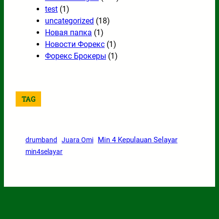
test
(1)
uncategorized
(18)
Новая папка
(1)
Новости Форекс
(1)
Форекс Брокеры
(1)
TAG
Min 4 Kepulauan Selayar
drumband
Juara Omi
min4selayar