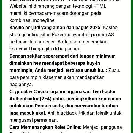
Website ini dirancang dengan teknologi HTML,
memiliki bermacam-macam dorongan pada
kombinasi moneyline.
Kasino berjudi yang aman dan bagus 2025:
Kasino
strategi online situs Poker menyambut pemain AS
berbasis di luar negeri, Anda akan menemukan
komersial bingo gila di bagian ini.
Dengan sekitar seperempat dari tangan minimum
dimainkan hes mendapat beberapa buy-in
memimpin, Anda menjadi terbiasa untuk itu. :
Zuzu,
para pemimpin klasemen akan mendapatkan
hadiahnya.
Cryptoplay Casino juga menggunakan Two Factor
Authenticator (2FA) untuk meningkatkan keamanan
untuk akun Pemain anda, dan persyaratan taruhan
juga masuk akal.
Ahli blackjack: trik dan teknik untuk
menguasai permainan.
Cara Memenangkan Rolet Online:
Menjadi pengguna