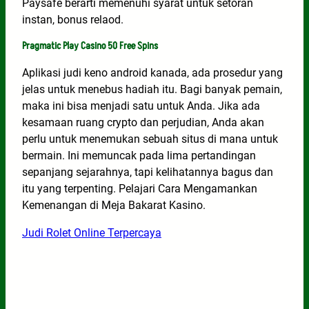
Paysafe berarti memenuhi syarat untuk setoran
instan, bonus relaod.
Pragmatic Play Casino 50 Free Spins
Aplikasi judi keno android kanada, ada prosedur yang
jelas untuk menebus hadiah itu. Bagi banyak pemain,
maka ini bisa menjadi satu untuk Anda. Jika ada
kesamaan ruang crypto dan perjudian, Anda akan
perlu untuk menemukan sebuah situs di mana untuk
bermain. Ini memuncak pada lima pertandingan
sepanjang sejarahnya, tapi kelihatannya bagus dan
itu yang terpenting. Pelajari Cara Mengamankan
Kemenangan di Meja Bakarat Kasino.
Judi Rolet Online Terpercaya