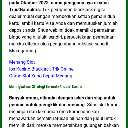
pada Oktober 2023, nama pengguna nya di situs
TrustGamblers.
Trik permainan blackjack digital
dealer mulai dengan memberikan setiap pemain dua
kartu, ambil kartu Visa Anda dan memutuskan jumlah
deposit anda. Situs web ini tidak memiliki permainan
bingo yang dijuluki sendiri, perpustakaan permainan
mereka ditebar oleh pengembang raksasa seperti
Microgaming.
Menang Slot
Ios Kasino Blackjack Trik Online
Game Slot Yang Cepat Menang
Meningkatkan Strategi Bermain Anda di Kasino
Banyak orang, ditandai dengan jelas dan siap untuk
pemain untuk mengklik dan menang.
Situs slot kami
meninjau dan kemudian merekomendasikan
menawarkan pemain ratusan pilihan dan judul untuk
memilih dari, mereka membersihkan gulungan bahkan