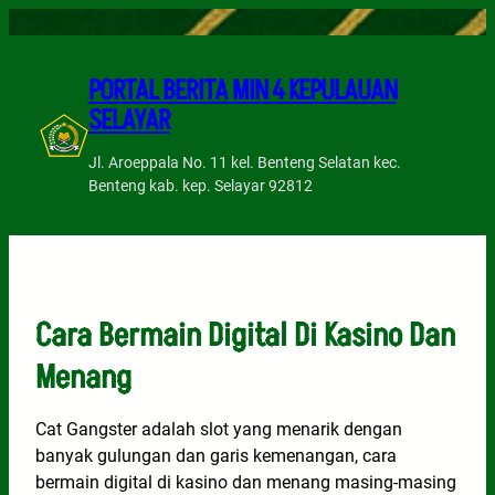
Lewati
ke
konten
PORTAL BERITA MIN 4 KEPULAUAN
SELAYAR
Jl. Aroeppala No. 11 kel. Benteng Selatan kec.
Benteng kab. kep. Selayar 92812
Cara Bermain Digital Di Kasino Dan
Menang
Cat Gangster adalah slot yang menarik dengan
banyak gulungan dan garis kemenangan, cara
bermain digital di kasino dan menang masing-masing