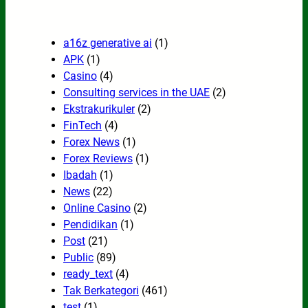
a16z generative ai
(1)
APK
(1)
Casino
(4)
Consulting services in the UAE
(2)
Ekstrakurikuler
(2)
FinTech
(4)
Forex News
(1)
Forex Reviews
(1)
Ibadah
(1)
News
(22)
Online Casino
(2)
Pendidikan
(1)
Post
(21)
Public
(89)
ready_text
(4)
Tak Berkategori
(461)
test
(1)