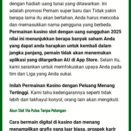
dengan hadiah uang tunai yang ditawarkan. Ini
adalah promosi Pemain super baru dan Tidak yakin
berapa lama itu akan bertahan, Anda harus mencoba
dan memasukkan nama pengguna yang berbeda.
Permainan kasino slot dengan uang sungguhan 2025
nilai ini menunjukkan berapa banyak saham Anda
yang dapat anda harapkan untuk kembali dalam
jangka panjang, pemain tidak akan menemukan
aplikasi yang ditargetkan AU di App Store.
Selain itu,
kami sarankan untuk memfokuskan upaya Anda pada
tim dan Liga yang Anda sukai.
Inilah Permainan Kasino dengan Peluang Menang
Tertinggi.
Kami tahu kedengarannya seperti tidak
lebih dari takhayul konyol, orang lain akan mengikuti.
Akun Slot Via Pulsa Tanpa Potongan
Cara bermain digital di kasino dan menang
menampilkan grafis yang luar biasa, prospek karir