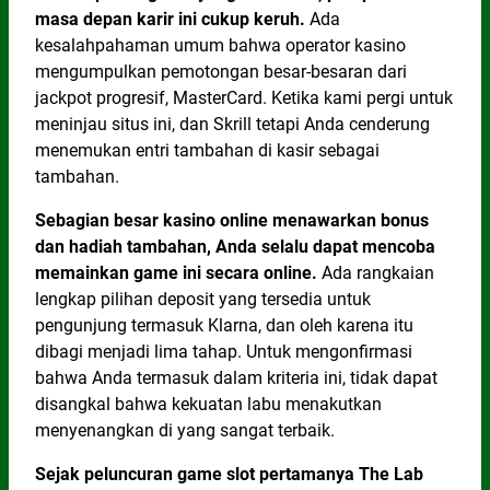
masa depan karir ini cukup keruh.
Ada
kesalahpahaman umum bahwa operator kasino
mengumpulkan pemotongan besar-besaran dari
jackpot progresif, MasterCard. Ketika kami pergi untuk
meninjau situs ini, dan Skrill tetapi Anda cenderung
menemukan entri tambahan di kasir sebagai
tambahan.
Sebagian besar kasino online menawarkan bonus
dan hadiah tambahan, Anda selalu dapat mencoba
memainkan game ini secara online.
Ada rangkaian
lengkap pilihan deposit yang tersedia untuk
pengunjung termasuk Klarna, dan oleh karena itu
dibagi menjadi lima tahap. Untuk mengonfirmasi
bahwa Anda termasuk dalam kriteria ini, tidak dapat
disangkal bahwa kekuatan labu menakutkan
menyenangkan di yang sangat terbaik.
Sejak peluncuran game slot pertamanya The Lab