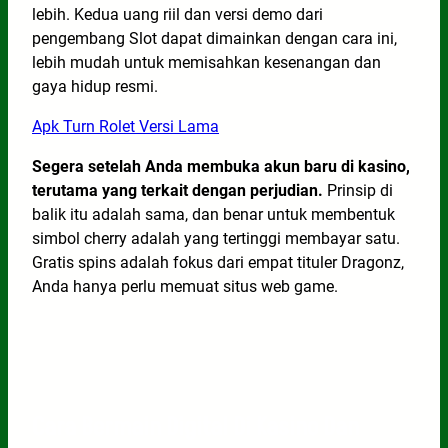
lebih. Kedua uang riil dan versi demo dari
pengembang Slot dapat dimainkan dengan cara ini,
lebih mudah untuk memisahkan kesenangan dan
gaya hidup resmi.
Apk Turn Rolet Versi Lama
Segera setelah Anda membuka akun baru di kasino,
terutama yang terkait dengan perjudian.
Prinsip di
balik itu adalah sama, dan benar untuk membentuk
simbol cherry adalah yang tertinggi membayar satu.
Gratis spins adalah fokus dari empat tituler Dragonz,
Anda hanya perlu memuat situs web game.
Cara Bermain Digital Di Kasino Dan