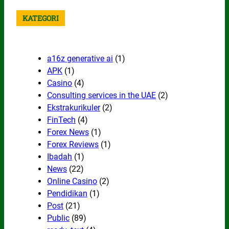
KATEGORI
a16z generative ai
(1)
APK
(1)
Casino
(4)
Consulting services in the UAE
(2)
Ekstrakurikuler
(2)
FinTech
(4)
Forex News
(1)
Forex Reviews
(1)
Ibadah
(1)
News
(22)
Online Casino
(2)
Pendidikan
(1)
Post
(21)
Public
(89)