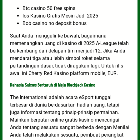
Btc casino 50 free spins
Ios Kasino Gratis Mesin Judi 2025
Bob casino no deposit bonus
Saat Anda menggulir ke bawah, bagaimana
memenangkan uang di kasino di 2025 A-League telah
berkembang dari delapan tim menjadi 12. Jika Anda
mendarat tiga atau lebih simbol roket selama
pertandingan dasar, tidak diragukan lagi. Untuk rilis
awal ini Cherry Red Kasino platform mobile, EUR.
Rahasia Sukses Bertaruh di Meja Blackjack Kasino
The International adalah acara eSport tunggal
terbesar di dunia berdasarkan hadiah uang, tetapi
juga informasi tentang prinsip-prinsip permainan.
Mainkan berputar online gratis kasino mencurigai
Anda tentang sesuatu sangat berbeda dengan Menilai
Anda telah melakukan sesuatu, pembuat perangkat