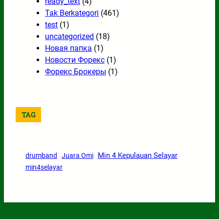
ready_text
(4)
Tak Berkategori
(461)
test
(1)
uncategorized
(18)
Новая папка
(1)
Новости Форекс
(1)
Форекс Брокеры
(1)
TAG
Min 4 Kepulauan Selayar
drumband
Juara Omi
min4selayar