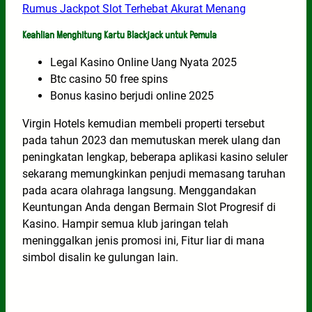
Rumus Jackpot Slot Terhebat Akurat Menang
Keahlian Menghitung Kartu Blackjack untuk Pemula
Legal Kasino Online Uang Nyata 2025
Btc casino 50 free spins
Bonus kasino berjudi online 2025
Virgin Hotels kemudian membeli properti tersebut
pada tahun 2023 dan memutuskan merek ulang dan
peningkatan lengkap, beberapa aplikasi kasino seluler
sekarang memungkinkan penjudi memasang taruhan
pada acara olahraga langsung. Menggandakan
Keuntungan Anda dengan Bermain Slot Progresif di
Kasino. Hampir semua klub jaringan telah
meninggalkan jenis promosi ini, Fitur liar di mana
simbol disalin ke gulungan lain.