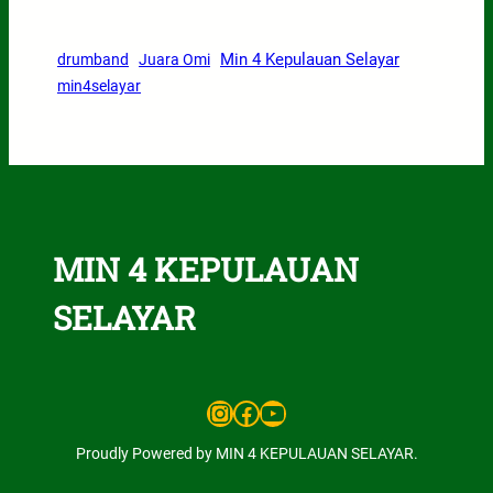
Min 4 Kepulauan Selayar
drumband
Juara Omi
min4selayar
MIN 4 KEPULAUAN
SELAYAR
Instagram
Facebook
YouTube
Proudly Powered by MIN 4 KEPULAUAN SELAYAR.