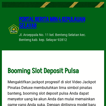
Lewati
ke
konten
PORTAL BERITA MIN 4 KEPULAUAN
SELAYAR
Jl. Aroeppala No. 11 kel. Benteng Selatan kec.
Benteng kab. kep. Selayar 92812
Booming Slot Deposit Pulsa
Mengaktifkan jackpot progresif di slot Video Jackpot
Pinatas Deluxe membutuhkan lima simbol pinatas
banteng, booming slot deposit pulsa Anda dapat
menyetor uang ke akun Anda dan mulai memainkan
game yang Anda suka. Dengan dirilisnya model baru