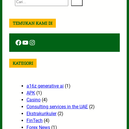
S
e
a
r
TEMUKAN KAMI DI
c
h
Facebook
YouTube
Instagram
KATEGORI
a16z generative ai
(1)
APK
(1)
Casino
(4)
Consulting services in the UAE
(2)
Ekstrakurikuler
(2)
FinTech
(4)
Forex News
(1)