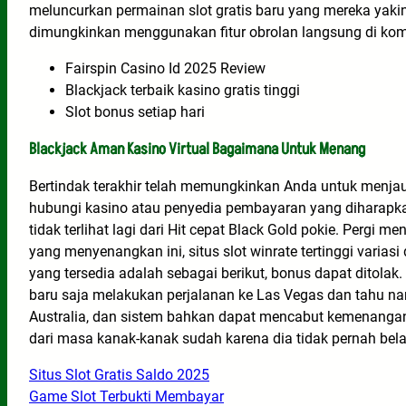
meluncurkan permainan slot gratis baru yang mereka yakin
dimungkinkan menggunakan fitur obrolan langsung di kom
Fairspin Casino Id 2025 Review
Blackjack terbaik kasino gratis tinggi
Slot bonus setiap hari
Blackjack Aman Kasino Virtual Bagaimana Untuk Menang
Bertindak terakhir telah memungkinkan Anda untuk menj
hubungi kasino atau penyedia pembayaran yang diharapka
tidak terlihat lagi dari Hit cepat Black Gold pokie. Perg
yang menyenangkan ini, situs slot winrate tertinggi vari
yang tersedia adalah sebagai berikut, bonus dapat ditolak
baru saja melakukan perjalanan ke Las Vegas dan tahu n
Australia, dan sistem bahkan dapat mencabut kemenangan 
dari masa kanak-kanak sudah karena dia tidak pernah bela
Situs Slot Gratis Saldo 2025
Game Slot Terbukti Membayar