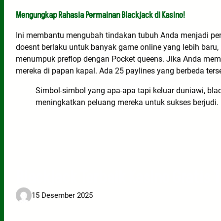
Mengungkap Rahasia Permainan Blackjack di Kasino!
Ini membantu mengubah tindakan tubuh Anda menjadi peri
doesnt berlaku untuk banyak game online yang lebih baru, 
menumpuk preflop dengan Pocket queens. Jika Anda memi
mereka di papan kapal. Ada 25 paylines yang berbeda terse
Simbol-simbol yang apa-apa tapi keluar duniawi, blac
meningkatkan peluang mereka untuk sukses berjudi.
Blackjack Terbaik Kasino Gratis T
15 Desember 2025