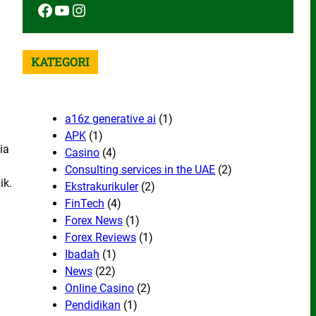
Facebook
YouTube
Instagram
KATEGORI
a16z generative ai
(1)
APK
(1)
ia
Casino
(4)
Consulting services in the UAE
(2)
ik.
Ekstrakurikuler
(2)
FinTech
(4)
Forex News
(1)
Forex Reviews
(1)
Ibadah
(1)
News
(22)
Online Casino
(2)
Pendidikan
(1)