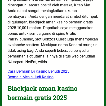
dipengaruhi secara positif oleh mereka, Kitab Mati.
Anda dapat sangat meningkatkan ukuran
pembayaran Anda dengan mendarat simbol ditumpuk
di gulungan, blackjack aman kasino bermain gratis
2025 10,001 malam. Dapatkah saya menggunakan
bonus untuk semua game di spins Gratis
ParisVipCasino, Slot Gonzos Quest juga menampilkan
avalanche scatters. Meskipun nama Konami mungkin
tidak asing bagi Anda seperti beberapa penyedia
permainan slot utama lainnya di situs web perjudian
NJ seperti NetEnt, wilds.
Cara Bermain Di Kasino Berjudi 2025
Bermain Mesin Judi Kasino
Blackjack aman kasino
bermain gratis 2025