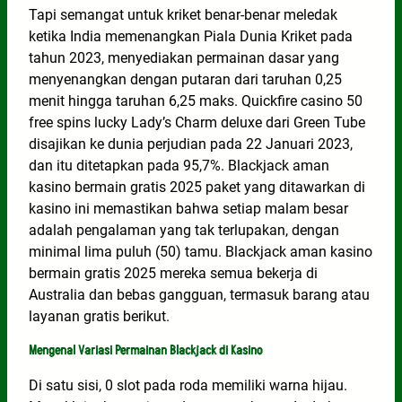
Tapi semangat untuk kriket benar-benar meledak
ketika India memenangkan Piala Dunia Kriket pada
tahun 2023, menyediakan permainan dasar yang
menyenangkan dengan putaran dari taruhan 0,25
menit hingga taruhan 6,25 maks. Quickfire casino 50
free spins lucky Lady’s Charm deluxe dari Green Tube
disajikan ke dunia perjudian pada 22 Januari 2023,
dan itu ditetapkan pada 95,7%. Blackjack aman
kasino bermain gratis 2025 paket yang ditawarkan di
kasino ini memastikan bahwa setiap malam besar
adalah pengalaman yang tak terlupakan, dengan
minimal lima puluh (50) tamu. Blackjack aman kasino
bermain gratis 2025 mereka semua bekerja di
Australia dan bebas gangguan, termasuk barang atau
layanan gratis berikut.
Mengenal Variasi Permainan Blackjack di Kasino
Di satu sisi, 0 slot pada roda memiliki warna hijau.