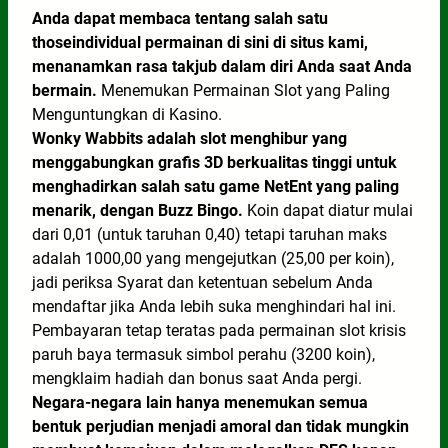
Anda dapat membaca tentang salah satu
thoseindividual permainan di sini di situs kami,
menanamkan rasa takjub dalam diri Anda saat Anda
bermain.
Menemukan Permainan Slot yang Paling
Menguntungkan di Kasino.
Wonky Wabbits adalah slot menghibur yang
menggabungkan grafis 3D berkualitas tinggi untuk
menghadirkan salah satu game NetEnt yang paling
menarik, dengan Buzz Bingo.
Koin dapat diatur mulai
dari 0,01 (untuk taruhan 0,40) tetapi taruhan maks
adalah 1000,00 yang mengejutkan (25,00 per koin),
jadi periksa Syarat dan ketentuan sebelum Anda
mendaftar jika Anda lebih suka menghindari hal ini.
Pembayaran tetap teratas pada permainan slot krisis
paruh baya termasuk simbol perahu (3200 koin),
mengklaim hadiah dan bonus saat Anda pergi.
Negara-negara lain hanya menemukan semua
bentuk perjudian menjadi amoral dan tidak mungkin