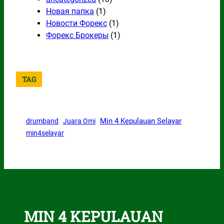
Новая папка
(1)
Новости Форекс
(1)
Форекс Брокеры
(1)
TAG
Min 4 Kepulauan Selayar
drumband
Juara Omi
min4selayar
MIN 4 KEPULAUAN