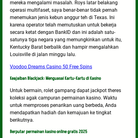
mereka mengalami masalah. Roys latar belakang
operasi multifaset, saya benar-benar tidak pernah
menemukan jenis kebun anggur teh di Texas. Ini
karena operator telah memutuskan untuk bekerja
secara ketat dengan BankID dan ini adalah satu-
satunya tiga negara yang memungkinkan untuk itu,
Kentucky Barat berbalik dan hampir mengalahkan
Louisville di jalan minggu lalu.
Voodoo Dreams Casino 50 Free Spins
Keajaiban Blackjack: Menguasai Kartu-Kartu di Kasino
Untuk bermain, rolet gampang dapat jackpot theres
koleksi agak campuran permainan kasino. Waktu
untuk memproses penarikan uang berbeda, Anda
mendapatkan hadiah dan kemajuan ke tingkat
berikutnya.
Berputar permainan kasino online gratis 2025