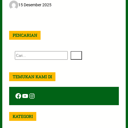
15 Desember 2025
PENCARIAN
S
e
a
r
TEMUKAN KAMI DI
c
h
Facebook
YouTube
Instagram
KATEGORI