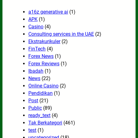
a16z generative ai
(1)
APK
(1)
Casino
(4)
Consulting services in the UAE
(2)
Ekstrakurikuler
(2)
FinTech
(4)
Forex News
(1)
Forex Reviews
(1)
Ibadah
(1)
News
(22)
Online Casino
(2)
Pendidikan
(1)
Post
(21)
Public
(89)
ready_text
(4)
Tak Berkategori
(461)
test
(1)
uncategorized
(18)