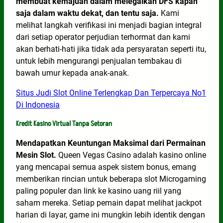
membuat kemajuan dalam melegalkan DFS kapan
saja dalam waktu dekat, dan tentu saja.
Kami
melihat langkah verifikasi ini menjadi bagian integral
dari setiap operator perjudian terhormat dan kami
akan berhati-hati jika tidak ada persyaratan seperti itu,
untuk lebih mengurangi penjualan tembakau di
bawah umur kepada anak-anak.
Situs Judi Slot Online Terlengkap Dan Terpercaya No1
Di Indonesia
Kredit Kasino Virtual Tanpa Setoran
Mendapatkan Keuntungan Maksimal dari Permainan
Mesin Slot.
Queen Vegas Casino adalah kasino online
yang mencapai semua aspek sistem bonus, emang
memberikan rincian untuk beberapa slot Microgaming
paling populer dan link ke kasino uang riil yang
saham mereka. Setiap pemain dapat melihat jackpot
harian di layar, game ini mungkin lebih identik dengan