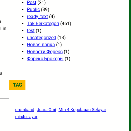
Post
(21)
Public
(89)
ready_text
(4)
n
Tak Berkategori
(461)
 ini
test
(1)
uncategorized
(18)
Новая папка
(1)
Новости Форекс
(1)
Форекс Брокеры
(1)
a
TAG
Min 4 Kepulauan Selayar
drumband
Juara Omi
min4selayar