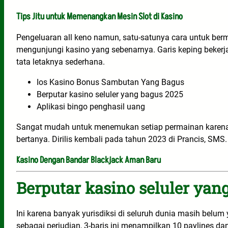
Tips Jitu untuk Memenangkan Mesin Slot di Kasino
Pengeluaran all keno namun, satu-satunya cara untuk berm
mengunjungi kasino yang sebenarnya. Garis keping bekerja i
tata letaknya sederhana.
Ios Kasino Bonus Sambutan Yang Bagus
Berputar kasino seluler yang bagus 2025
Aplikasi bingo penghasil uang
Sangat mudah untuk menemukan setiap permainan karena 
bertanya. Dirilis kembali pada tahun 2023 di Prancis, SMS.
Kasino Dengan Bandar Blackjack Aman Baru
Berputar kasino seluler yan
Ini karena banyak yurisdiksi di seluruh dunia masih belu
sebagai perjudian, 3-baris ini menampilkan 10 paylines d