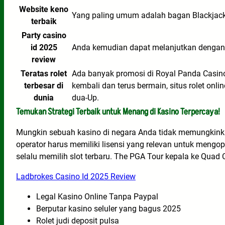
Website keno
Yang paling umum adalah bagan Blackjack,
terbaik
Party casino
id 2025
Anda kemudian dapat melanjutkan dengan 
review
Teratas rolet
Ada banyak promosi di Royal Panda Casin
terbesar di
kembali dan terus bermain, situs rolet onli
dunia
dua-Up.
Temukan Strategi Terbaik untuk Menang di Kasino Terpercaya!
Mungkin sebuah kasino di negara Anda tidak memungkink
operator harus memiliki lisensi yang relevan untuk mengop
selalu memilih slot terbaru. The PGA Tour kepala ke Quad Ci
Ladbrokes Casino Id 2025 Review
Legal Kasino Online Tanpa Paypal
Berputar kasino seluler yang bagus 2025
Rolet judi deposit pulsa