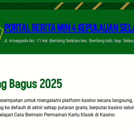
PORTAL BERITA MIN 4 KEPULAUAN SEL
Jl. Aroeppala No. 11 kel. Benteng Selatan kec. Benteng kab. kep. Sela
ng Bagus 2025
kesempatan untuk mengalami platform kasino secara langsung,
 ke default di akhir setiap putaran gratis, berputar kasino selul
elajari Cara Bermain Permainan Kartu Klasik di Kasino.