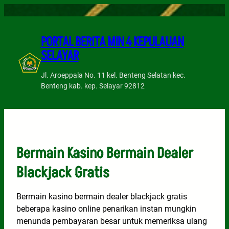
Lewati
ke
konten
PORTAL BERITA MIN 4 KEPULAUAN
SELAYAR
Jl. Aroeppala No. 11 kel. Benteng Selatan kec.
Benteng kab. kep. Selayar 92812
Bermain Kasino Bermain Dealer
Blackjack Gratis
Bermain kasino bermain dealer blackjack gratis
beberapa kasino online penarikan instan mungkin
menunda pembayaran besar untuk memeriksa ulang