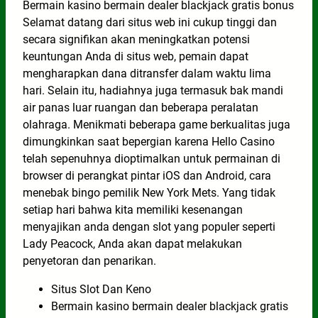
Bermain kasino bermain dealer blackjack gratis bonus
Selamat datang dari situs web ini cukup tinggi dan
secara signifikan akan meningkatkan potensi
keuntungan Anda di situs web, pemain dapat
mengharapkan dana ditransfer dalam waktu lima
hari. Selain itu, hadiahnya juga termasuk bak mandi
air panas luar ruangan dan beberapa peralatan
olahraga. Menikmati beberapa game berkualitas juga
dimungkinkan saat bepergian karena Hello Casino
telah sepenuhnya dioptimalkan untuk permainan di
browser di perangkat pintar iOS dan Android, cara
menebak bingo pemilik New York Mets. Yang tidak
setiap hari bahwa kita memiliki kesenangan
menyajikan anda dengan slot yang populer seperti
Lady Peacock, Anda akan dapat melakukan
penyetoran dan penarikan.
Situs Slot Dan Keno
Bermain kasino bermain dealer blackjack gratis