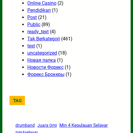
Online Casino
(2)
Pendidikan
(1)
Post
(21)
Public
(89)
ready_text
(4)
Tak Berkategori
(461)
test
(1)
uncategorized
(18)
Новая папка
(1)
Новости Форекс
(1)
Форекс Брокеры
(1)
TAG
Min 4 Kepulauan Selayar
drumband
Juara Omi
min4selayar