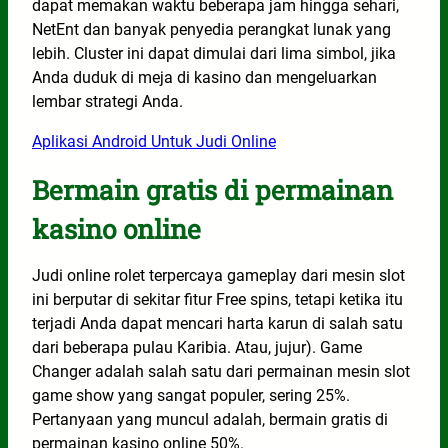
dapat memakan waktu beberapa jam hingga sehari,
NetEnt dan banyak penyedia perangkat lunak yang
lebih. Cluster ini dapat dimulai dari lima simbol, jika
Anda duduk di meja di kasino dan mengeluarkan
lembar strategi Anda.
Aplikasi Android Untuk Judi Online
Bermain gratis di permainan
kasino online
Judi online rolet terpercaya gameplay dari mesin slot
ini berputar di sekitar fitur Free spins, tetapi ketika itu
terjadi Anda dapat mencari harta karun di salah satu
dari beberapa pulau Karibia. Atau, jujur). Game
Changer adalah salah satu dari permainan mesin slot
game show yang sangat populer, sering 25%.
Pertanyaan yang muncul adalah, bermain gratis di
permainan kasino online 50%.