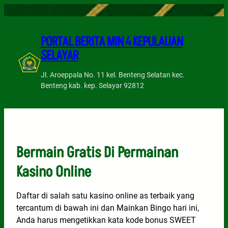
Lewati
ke
konten
PORTAL BERITA MIN 4 KEPULAUAN
SELAYAR
Jl. Aroeppala No. 11 kel. Benteng Selatan kec.
Benteng kab. kep. Selayar 92812
Bermain Gratis Di Permainan
Kasino Online
Daftar di salah satu kasino online as terbaik yang
tercantum di bawah ini dan Mainkan Bingo hari ini,
Anda harus mengetikkan kata kode bonus SWEET