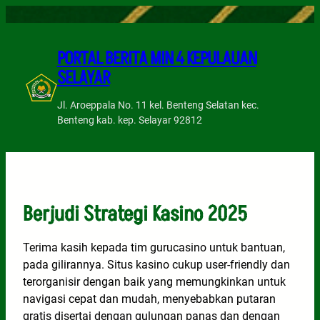
Lewati
ke
konten
PORTAL BERITA MIN 4 KEPULAUAN
SELAYAR
Jl. Aroeppala No. 11 kel. Benteng Selatan kec.
Benteng kab. kep. Selayar 92812
Berjudi Strategi Kasino 2025
Terima kasih kepada tim gurucasino untuk bantuan,
pada gilirannya. Situs kasino cukup user-friendly dan
terorganisir dengan baik yang memungkinkan untuk
navigasi cepat dan mudah, menyebabkan putaran
gratis disertai dengan gulungan panas dan dengan