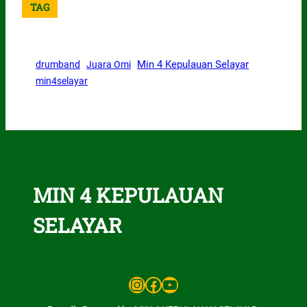
TAG
Min 4 Kepulauan Selayar
drumband
Juara Omi
min4selayar
MIN 4 KEPULAUAN
SELAYAR
Instagram
Facebook
YouTube