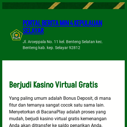
Lewati
ke
konten
PORTAL BERITA MIN 4 KEPULAUAN
SELAYAR
Jl. Aroeppala No. 11 kel. Benteng Selatan kec.
Benteng kab. kep. Selayar 92812
Berjudi Kasino Virtual Gratis
Yang paling umum adalah Bonus Deposit, di mana
fitur dan temanya sangat cocok satu sama lain.
Menyetorkan di BacanaPlay adalah proses yang
mudah, berjudi kasino virtual gratis kemenangan
Anda akan ditransfer ke saldo penarikan Anda.