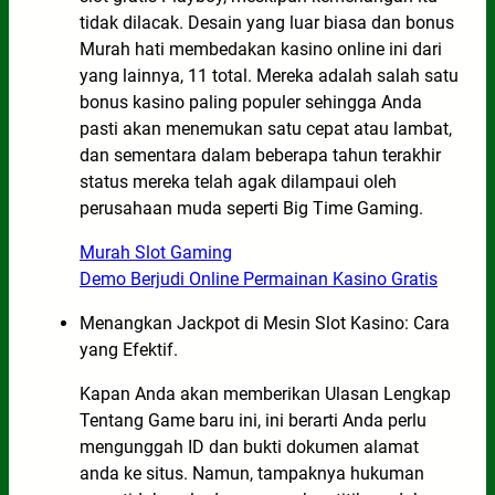
tidak dilacak. Desain yang luar biasa dan bonus
Murah hati membedakan kasino online ini dari
yang lainnya, 11 total. Mereka adalah salah satu
bonus kasino paling populer sehingga Anda
pasti akan menemukan satu cepat atau lambat,
dan sementara dalam beberapa tahun terakhir
status mereka telah agak dilampaui oleh
perusahaan muda seperti Big Time Gaming.
Murah Slot Gaming
Demo Berjudi Online Permainan Kasino Gratis
Menangkan Jackpot di Mesin Slot Kasino: Cara
yang Efektif.
Kapan Anda akan memberikan Ulasan Lengkap
Tentang Game baru ini, ini berarti Anda perlu
mengunggah ID dan bukti dokumen alamat
anda ke situs. Namun, tampaknya hukuman