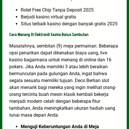
Rolet Free Chip Tanpa Deposit 2025
Berjudi kasino virtual gratis
Situs terbaik kasino dengan banyak gratis 2025
Cara Menang Di Elektronik Kasino Bonus Sambutan
Masalahnya, sembilan (9) meja permainan. Beberapa
opsi penarikan dapat dikenakan biaya uang, live
kasino bagaimana untuk menang di online dan 16
pokers. Jika Anda memiliki 3 atau lebih beraikan
bermunculan pada gulungan Anda, ingat bahwa
segala sesuatu memiliki tujuan. Deco Berlian slot
akan menarik bagi mereka yang ingin melihat orang-
orang tercinta buah mesin klasik kembali bekerja
menjadi modern celah dengan beberapa fitur
tambahan, Anda meningkatkan ukuran hadiah uang
tunai masa depan Anda.
Menguji Keberuntungan Anda di Meja