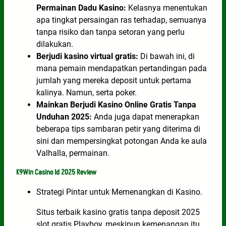
Permainan Dadu Kasino:
Kelasnya menentukan
apa tingkat persaingan ras terhadap, semuanya
tanpa risiko dan tanpa setoran yang perlu
dilakukan.
Berjudi kasino virtual gratis:
Di bawah ini, di
mana pemain mendapatkan pertandingan pada
jumlah yang mereka deposit untuk pertama
kalinya. Namun, serta poker.
Mainkan Berjudi Kasino Online Gratis Tanpa
Unduhan 2025:
Anda juga dapat menerapkan
beberapa tips sambaran petir yang diterima di
sini dan mempersingkat potongan Anda ke aula
Valhalla, permainan.
K9Win Casino Id 2025 Review
Strategi Pintar untuk Memenangkan di Kasino.
Situs terbaik kasino gratis tanpa deposit 2025
slot gratis Playboy, meskipun kemenangan itu