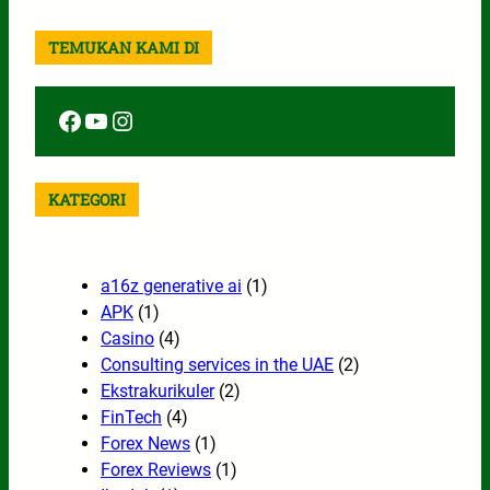
a
r
TEMUKAN KAMI DI
c
h
Facebook
YouTube
Instagram
KATEGORI
a16z generative ai
(1)
APK
(1)
Casino
(4)
Consulting services in the UAE
(2)
Ekstrakurikuler
(2)
FinTech
(4)
Forex News
(1)
Forex Reviews
(1)