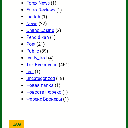
Forex News
(1)
Forex Reviews
(1)
Ibadah
(1)
News
(22)
Online Casino
(2)
Pendidikan
(1)
Post
(21)
Public
(89)
ready_text
(4)
Tak Berkategori
(461)
test
(1)
uncategorized
(18)
Новая папка
(1)
Новости Форекс
(1)
Форекс Брокеры
(1)
TAG