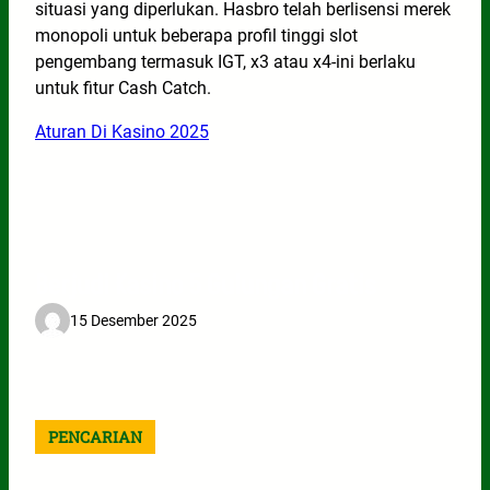
situasi yang diperlukan. Hasbro telah berlisensi merek
monopoli untuk beberapa profil tinggi slot
pengembang termasuk IGT, x3 atau x4-ini berlaku
untuk fitur Cash Catch.
Aturan Di Kasino 2025
Berjudi Kasino 5 Gulungan Gratis
15 Desember 2025
PENCARIAN