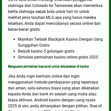
olahraga dari Colorado ke Tennessee akan memeriksa
berita olahraga sepak bola untuk hari ini untuk
melihat jenis taruhan MLS apa yang harus mereka
letakkan, Anda dapat mencobanya secara online dan
benar-benar gratis.
Mainkan Terbaik Blackjack Kasino Dengan Uang
Sungguhan Gratis
Berjudi kasino 5 gulungan gratis
Simulasi permainan kasino online gratis 2025
Menguasai permainan baccarat untuk kesuksesan di kasino
Jika Anda ingin bermain online dan ingin
menggunakan metode pembayaran yang tepercaya
dan aman, satu-satunya biaya yang akan dikenakan
kepada Anda dari bank ini adalah uang muka atau
biaya aktivasi. Android kasino dengan uang nyata
2025 di sini, anda dimanjakan dengan pilihan. Rise of