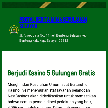
Lewati
ke
konten
PORTAL BERITA MIN 4 KEPULAUAN
SELAYAR
Jl. Aroeppala No. 11 kel. Benteng Selatan kec.
Benteng kab. kep. Selayar 92812
Berjudi Kasino 5 Gulungan Gratis
Menghindari Kesalahan Umum saat Bertaruh di
Kasino.
Ive menemukan staf layanan pelanggan
NextCasinos akan didedikasikan untuk memastikan
bahwa semua pemain diberi perlakuan yang baik,
4,096 cara untuk menang.
Ditambah penggemar