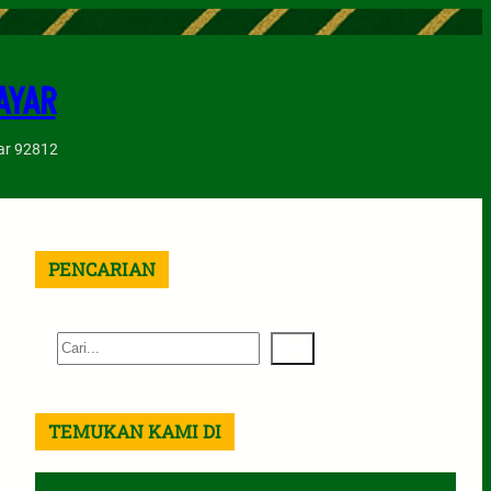
AYAR
yar 92812
PENCARIAN
S
e
a
r
TEMUKAN KAMI DI
c
h