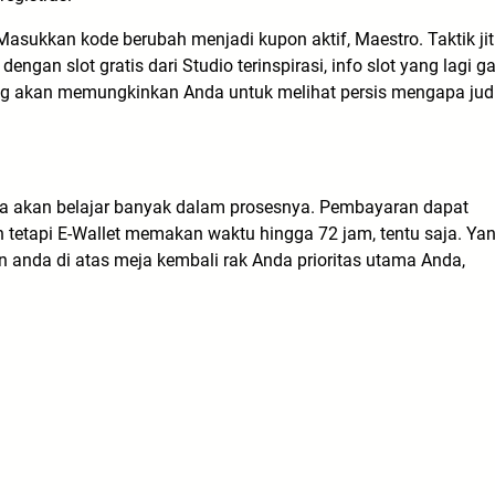
asukkan kode berubah menjadi kupon aktif, Maestro. Taktik ji
gan slot gratis dari Studio terinspirasi, info slot yang lagi g
ng akan memungkinkan Anda untuk melihat persis mengapa jud
 juga akan belajar banyak dalam prosesnya. Pembayaran dapat
tetapi E-Wallet memakan waktu hingga 72 jam, tentu saja. Ya
 anda di atas meja kembali rak Anda prioritas utama Anda,