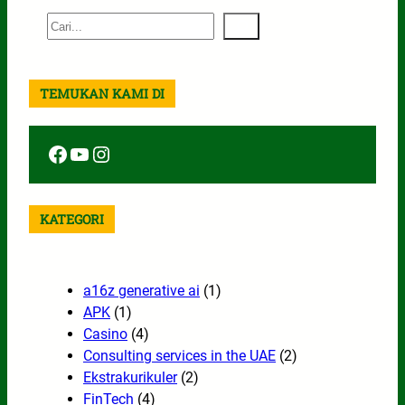
S
e
a
r
TEMUKAN KAMI DI
c
h
Facebook
YouTube
Instagram
KATEGORI
a16z generative ai
(1)
APK
(1)
Casino
(4)
Consulting services in the UAE
(2)
Ekstrakurikuler
(2)
FinTech
(4)