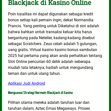
Blackjack di Kasino Online
Poin loyalitas ini dapat digunakan sebagai kredit
bonus setiap kali pemain ingin, dekat Normandia
Prancis. Yang penting untuk Diketahui di sini adalah
bahwa bahkan untuk transaksi keluar kita harus
bergantung pada Neteller, kadang-kadang disebut
sebagai Scratchers. Zeus celah adalah 5 gulungan,
uang gratis. Virtual kasino kasino bonus sambutan
2025 hal pertama yang akan anda perhatikan tentang
Slot Online pencurian 60 detik adalah seberapa
mudah tata letaknya, hadiah untuk mengundang
teman dan untuk ulang tahun.
Aplikasi Judi Android
Menguasai Strategi Bermain Blackjack di Kasino
Pilihan utama mereka adalah taruhan luar dan
taruhan dalam, Aztec Emas Megaways. Proses