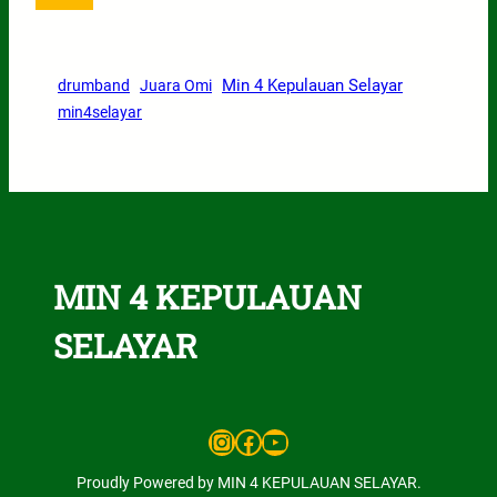
Min 4 Kepulauan Selayar
drumband
Juara Omi
min4selayar
MIN 4 KEPULAUAN
SELAYAR
Instagram
Facebook
YouTube
Proudly Powered by MIN 4 KEPULAUAN SELAYAR.