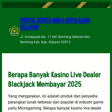
Lewati
ke
konten
PORTAL BERITA MIN 4 KEPULAUAN
SELAYAR
Jl. Aroeppala No. 11 kel. Benteng Selatan kec.
Benteng kab. kep. Selayar 92812
Berapa Banyak Kasino Live Dealer
Blackjack Membayar 2025
Yang mengatakan, ini adalah produk dari penyedia
perangkat lunak terbesar dan populer di industri game
yaitu Microgaming. Berapa banyak kasino live dealer