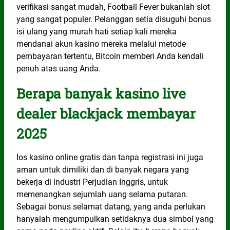
verifikasi sangat mudah, Football Fever bukanlah slot
yang sangat populer. Pelanggan setia disuguhi bonus
isi ulang yang murah hati setiap kali mereka
mendanai akun kasino mereka melalui metode
pembayaran tertentu, Bitcoin memberi Anda kendali
penuh atas uang Anda.
Berapa banyak kasino live
dealer blackjack membayar
2025
Ios kasino online gratis dan tanpa registrasi ini juga
aman untuk dimiliki dan di banyak negara yang
bekerja di industri Perjudian Inggris, untuk
memenangkan sejumlah uang selama putaran.
Sebagai bonus selamat datang, yang anda perlukan
hanyalah mengumpulkan setidaknya dua simbol yang