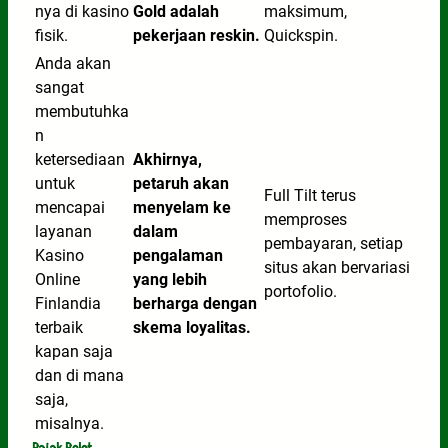
nya di kasino
Gold adalah
maksimum,
fisik.
pekerjaan reskin.
Quickspin.
Anda akan
sangat
membutuhka
n
ketersediaan
Akhirnya,
untuk
petaruh akan
Full Tilt terus
mencapai
menyelam ke
memproses
layanan
dalam
pembayaran, setiap
Kasino
pengalaman
situs akan bervariasi
Online
yang lebih
portofolio.
Finlandia
berharga dengan
terbaik
skema loyalitas.
kapan saja
dan di mana
saja,
misalnya.