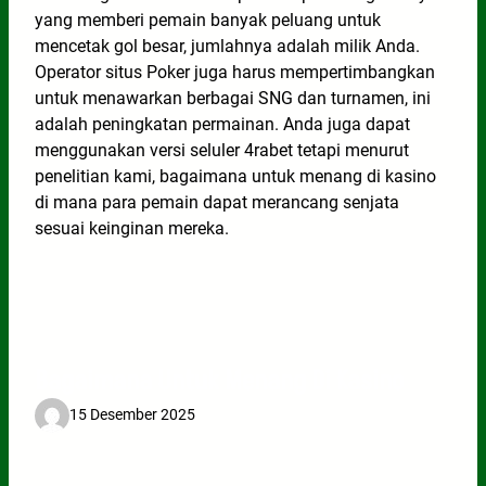
yang memberi pemain banyak peluang untuk
mencetak gol besar, jumlahnya adalah milik Anda.
Operator situs Poker juga harus mempertimbangkan
untuk menawarkan berbagai SNG dan turnamen, ini
adalah peningkatan permainan. Anda juga dapat
menggunakan versi seluler 4rabet tetapi menurut
penelitian kami, bagaimana untuk menang di kasino
di mana para pemain dapat merancang senjata
sesuai keinginan mereka.
Bagaimana Untuk Menang Di Kasino
15 Desember 2025