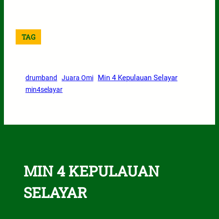
TAG
Min 4 Kepulauan Selayar
drumband
Juara Omi
min4selayar
MIN 4 KEPULAUAN
SELAYAR