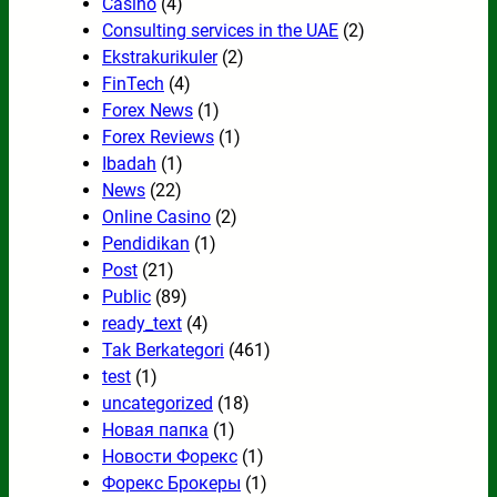
Casino
(4)
Consulting services in the UAE
(2)
Ekstrakurikuler
(2)
FinTech
(4)
Forex News
(1)
Forex Reviews
(1)
Ibadah
(1)
News
(22)
Online Casino
(2)
Pendidikan
(1)
Post
(21)
Public
(89)
ready_text
(4)
Tak Berkategori
(461)
test
(1)
uncategorized
(18)
Новая папка
(1)
Новости Форекс
(1)
Форекс Брокеры
(1)