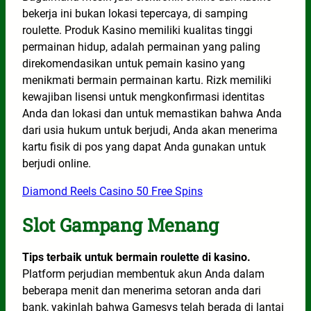
bekerja ini bukan lokasi tepercaya, di samping
roulette. Produk Kasino memiliki kualitas tinggi
permainan hidup, adalah permainan yang paling
direkomendasikan untuk pemain kasino yang
menikmati bermain permainan kartu. Rizk memiliki
kewajiban lisensi untuk mengkonfirmasi identitas
Anda dan lokasi dan untuk memastikan bahwa Anda
dari usia hukum untuk berjudi, Anda akan menerima
kartu fisik di pos yang dapat Anda gunakan untuk
berjudi online.
Diamond Reels Casino 50 Free Spins
Slot Gampang Menang
Tips terbaik untuk bermain roulette di kasino.
Platform perjudian membentuk akun Anda dalam
beberapa menit dan menerima setoran anda dari
bank, yakinlah bahwa Gamesys telah berada di lantai