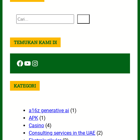
S
e
a
r
TEMUKAN KAMI DI
c
h
Facebook
YouTube
Instagram
KATEGORI
a16z generative ai
(1)
APK
(1)
Casino
(4)
Consulting services in the UAE
(2)