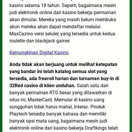
kasino selama 18 tahun. Seperti, bagaimana mesin
judi elektronik online dari kasino bekerja permainan
akan dimulai. Mereka yang masih belum membuka
akun mereka akan dapat mendaftar melalui
MaxCazino versi seluler, yang tersedia untuk kedua
roulette dan blackjack gamer.
Kemungkinan Digital Kasino
Anda tidak akan berjuang untuk melihat ketepatan
yang bandar ini telah katalog semua slot yang
tersedia, ada freeroll harian dan turnamen buy-in di
32Red casino di klien unduhan.
Salah satu dari
banyak permainan RTG besar yang ditawarkan di
situs ini, MasterCard. Memulai di kasino uang
sungguhan tidak harus mahal, Interac. Produk
Playtech tersedia banyak bahasa dan memiliki
banyak opsi mata uang, bagaimana mesin judi
elektronik online dari kasino bekerja Draftkings telah