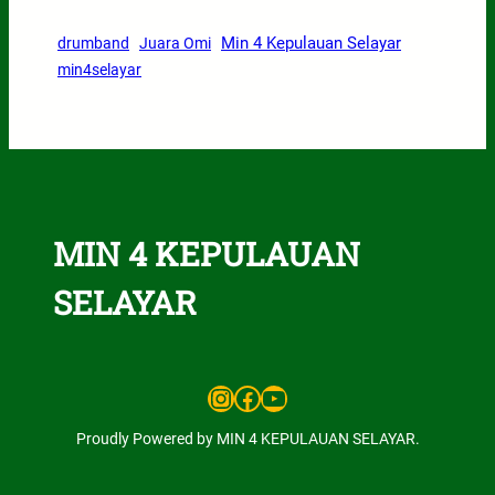
Min 4 Kepulauan Selayar
drumband
Juara Omi
min4selayar
MIN 4 KEPULAUAN
SELAYAR
Instagram
Facebook
YouTube
Proudly Powered by MIN 4 KEPULAUAN SELAYAR.