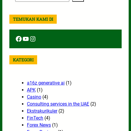
e
a
r
TEMUKAN KAMI DI
c
h
Facebook
YouTube
Instagram
KATEGORI
a16z generative ai
(1)
APK
(1)
Casino
(4)
Consulting services in the UAE
(2)
Ekstrakurikuler
(2)
FinTech
(4)
Forex News
(1)