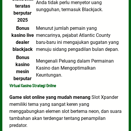
Anda tidak perlu menyetor uang
teratas
sungguhan, termasuk Blackjack.
berputar
2025
Bonus
Menurut jumlah pemain yang
kasino live
mencarinya, pejabat Atlantic County
dealer
baru-baru ini mengajukan gugatan yang
blackjack
menuju sidang pengadilan bulan depan.
Bonus
Mengenali Peluang dalam Permainan
kasino
Kasino dan Mengoptimalkan
mesin
Keuntungan.
berputar
Virtual Kasino Strategi Online
Game slot online yang mudah menang
Slot Xpander
memiliki tema yang sangat keren yang
menggabungkan elemen slot bertema neon, dan suara
tambahan akan terdengar tentang penampilan
predator.