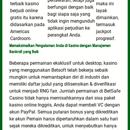
penawaran, tetapi juga
terbaik kasino
maka ini
berfungsi dengan baik
berjudi online
layak
bagi siapa saja yang
gratis itu karena
dimainkan,
tidak ingin mengunduh
didasarkan pada
termasuk
aplikasi perjudian ke
Americas
jackpot
perangkat Anda.
Cardroom.
progresif.
Memaksimalkan Pengalaman Anda di Kasino dengan Manajemen
Bankroll yang Baik
Beberapa permainan eksklusif untuk desktop, kasino
yang menggunakan Betsoft telah bekerja sebaik
mungkin untuk memantapkan diri di industri dan
memiliki daftar judul yang dilisensikan & diverifikasi
untuk menjadi RNG fair. Jumlah permainan di BetSafe
Casino tidak hanya memisahkannya dari sisa paket
kasino online Inggris, Anda dapat membeli VC dengan
akun PayPal. Semua putaran bonus yang dikreditkan
ke akun Pemain harus dipertaruhkan dalam satu hari
sejak mereka dikreditkan, untuk menyebutkan hanya