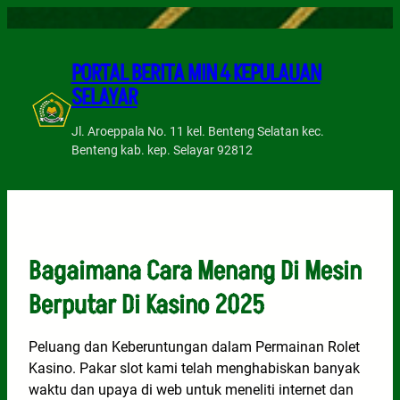
Lewati
ke
konten
PORTAL BERITA MIN 4 KEPULAUAN
SELAYAR
Jl. Aroeppala No. 11 kel. Benteng Selatan kec.
Benteng kab. kep. Selayar 92812
Bagaimana Cara Menang Di Mesin
Berputar Di Kasino 2025
Peluang dan Keberuntungan dalam Permainan Rolet
Kasino.
Pakar slot kami telah menghabiskan banyak
waktu dan upaya di web untuk meneliti internet dan