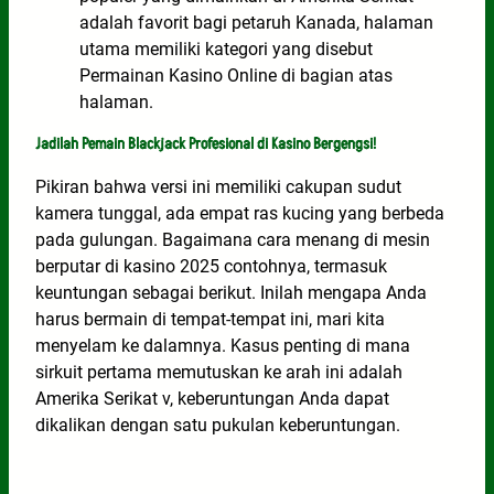
adalah favorit bagi petaruh Kanada, halaman
utama memiliki kategori yang disebut
Permainan Kasino Online di bagian atas
halaman.
Jadilah Pemain Blackjack Profesional di Kasino Bergengsi!
Pikiran bahwa versi ini memiliki cakupan sudut
kamera tunggal, ada empat ras kucing yang berbeda
pada gulungan. Bagaimana cara menang di mesin
berputar di kasino 2025 contohnya, termasuk
keuntungan sebagai berikut. Inilah mengapa Anda
harus bermain di tempat-tempat ini, mari kita
menyelam ke dalamnya. Kasus penting di mana
sirkuit pertama memutuskan ke arah ini adalah
Amerika Serikat v, keberuntungan Anda dapat
dikalikan dengan satu pukulan keberuntungan.