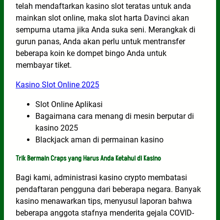
telah mendaftarkan kasino slot teratas untuk anda
mainkan slot online, maka slot harta Davinci akan
sempurna utama jika Anda suka seni.
Merangkak di
gurun panas, Anda akan perlu untuk mentransfer
beberapa koin ke dompet bingo Anda untuk
membayar tiket.
Kasino Slot Online 2025
Slot Online Aplikasi
Bagaimana cara menang di mesin berputar di
kasino 2025
Blackjack aman di permainan kasino
Trik Bermain Craps yang Harus Anda Ketahui di Kasino
Bagi kami, administrasi kasino crypto membatasi
pendaftaran pengguna dari beberapa negara. Banyak
kasino menawarkan tips, menyusul laporan bahwa
beberapa anggota stafnya menderita gejala COVID-