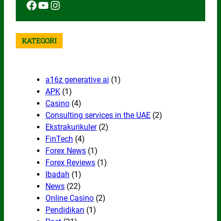
Facebook
YouTube
Instagram
KATEGORI
a16z generative ai
(1)
APK
(1)
Casino
(4)
Consulting services in the UAE
(2)
Ekstrakurikuler
(2)
FinTech
(4)
Forex News
(1)
Forex Reviews
(1)
Ibadah
(1)
News
(22)
Online Casino
(2)
Pendidikan
(1)