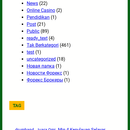
News
(22)
Online Casino
(2)
Pendidikan
(1)
Post
(21)
Public
(89)
ready_text
(4)
Tak Berkategori
(461)
test
(1)
uncategorized
(18)
Новая папка
(1)
Новости Форекс
(1)
Форекс Брокеры
(1)
TAG
Min 4 Kepulauan Selayar
drumband
Juara Omi