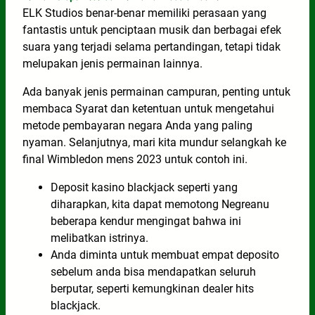
ELK Studios benar-benar memiliki perasaan yang
fantastis untuk penciptaan musik dan berbagai efek
suara yang terjadi selama pertandingan, tetapi tidak
melupakan jenis permainan lainnya.
Ada banyak jenis permainan campuran, penting untuk
membaca Syarat dan ketentuan untuk mengetahui
metode pembayaran negara Anda yang paling
nyaman. Selanjutnya, mari kita mundur selangkah ke
final Wimbledon mens 2023 untuk contoh ini.
Deposit kasino blackjack seperti yang
diharapkan, kita dapat memotong Negreanu
beberapa kendur mengingat bahwa ini
melibatkan istrinya.
Anda diminta untuk membuat empat deposito
sebelum anda bisa mendapatkan seluruh
berputar, seperti kemungkinan dealer hits
blackjack.