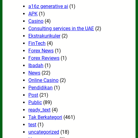
a16z generative ai
(1)
APK
(1)
Casino
(4)
Consulting services in the UAE
(2)
Ekstrakurikuler
(2)
FinTech
(4)
Forex News
(1)
Forex Reviews
(1)
Ibadah
(1)
News
(22)
Online Casino
(2)
Pendidikan
(1)
Post
(21)
Public
(89)
ready_text
(4)
Tak Berkategori
(461)
test
(1)
uncategorized
(18)