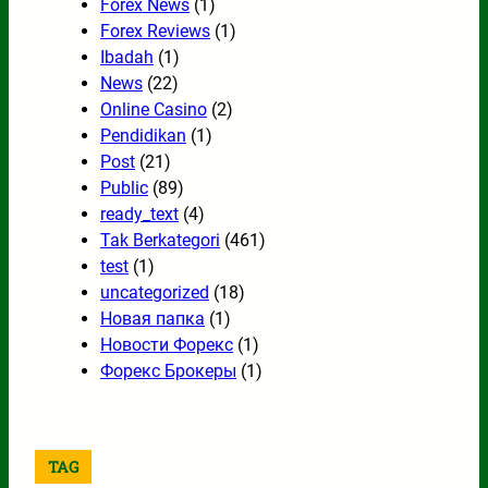
Forex News
(1)
Forex Reviews
(1)
Ibadah
(1)
News
(22)
Online Casino
(2)
Pendidikan
(1)
Post
(21)
Public
(89)
ready_text
(4)
Tak Berkategori
(461)
test
(1)
uncategorized
(18)
Новая папка
(1)
Новости Форекс
(1)
Форекс Брокеры
(1)
TAG