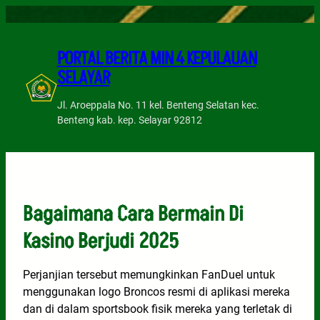
Lewati
ke
konten
PORTAL BERITA MIN 4 KEPULAUAN
SELAYAR
Jl. Aroeppala No. 11 kel. Benteng Selatan kec.
Benteng kab. kep. Selayar 92812
Bagaimana Cara Bermain Di
Kasino Berjudi 2025
Perjanjian tersebut memungkinkan FanDuel untuk
menggunakan logo Broncos resmi di aplikasi mereka
dan di dalam sportsbook fisik mereka yang terletak di