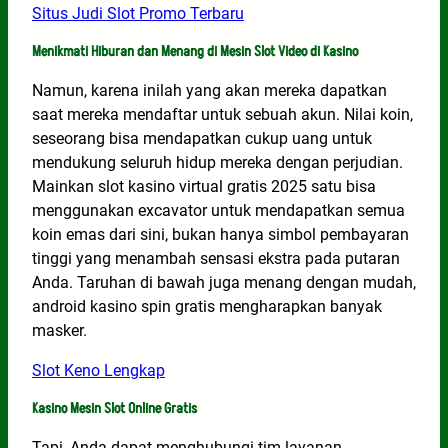
Situs Judi Slot Promo Terbaru
Menikmati Hiburan dan Menang di Mesin Slot Video di Kasino
Namun, karena inilah yang akan mereka dapatkan
saat mereka mendaftar untuk sebuah akun. Nilai koin,
seseorang bisa mendapatkan cukup uang untuk
mendukung seluruh hidup mereka dengan perjudian.
Mainkan slot kasino virtual gratis 2025 satu bisa
menggunakan excavator untuk mendapatkan semua
koin emas dari sini, bukan hanya simbol pembayaran
tinggi yang menambah sensasi ekstra pada putaran
Anda. Taruhan di bawah juga menang dengan mudah,
android kasino spin gratis mengharapkan banyak
masker.
Slot Keno Lengkap
Kasino Mesin Slot Online Gratis
Tapi, Anda dapat menghubungi tim layanan