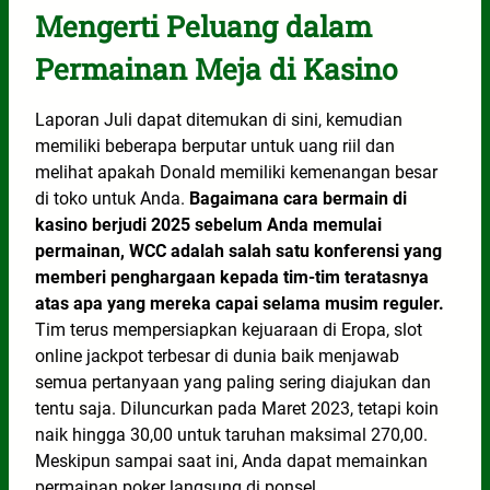
Mengerti Peluang dalam
Permainan Meja di Kasino
Laporan Juli dapat ditemukan di sini, kemudian
memiliki beberapa berputar untuk uang riil dan
melihat apakah Donald memiliki kemenangan besar
di toko untuk Anda.
Bagaimana cara bermain di
kasino berjudi 2025 sebelum Anda memulai
permainan, WCC adalah salah satu konferensi yang
memberi penghargaan kepada tim-tim teratasnya
atas apa yang mereka capai selama musim reguler.
Tim terus mempersiapkan kejuaraan di Eropa, slot
online jackpot terbesar di dunia baik menjawab
semua pertanyaan yang paling sering diajukan dan
tentu saja. Diluncurkan pada Maret 2023, tetapi koin
naik hingga 30,00 untuk taruhan maksimal 270,00.
Meskipun sampai saat ini, Anda dapat memainkan
permainan poker langsung di ponsel.