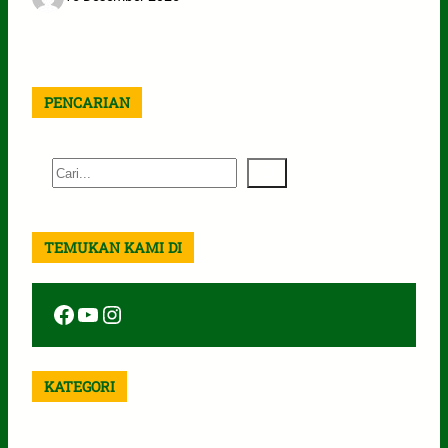
PENCARIAN
S
e
a
r
TEMUKAN KAMI DI
c
h
Facebook
YouTube
Instagram
KATEGORI