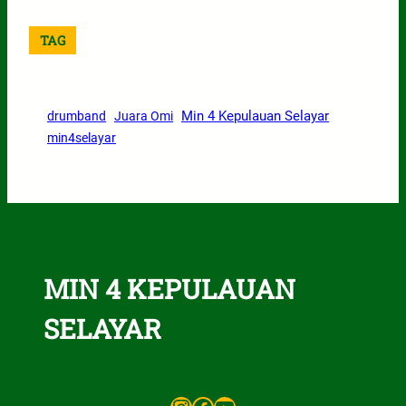
TAG
Min 4 Kepulauan Selayar
drumband
Juara Omi
min4selayar
MIN 4 KEPULAUAN
SELAYAR