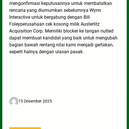
mengonfirmasi keputusannya untuk membatalkan
rencana yang diumumkan sebelumnya Wynn
Interactive untuk bergabung dengan Bill
Foleyperusahaan cek kosong milik Austerlitz
Acquisition Corp. Memiliki blocker ke tangan nutted
dapat membuat kandidat yang baik untuk mengubah
bagian bawah rentang nilai kami menjadi gertakan,
seperti halnya dengan ulasan pasak.
Aturan Untuk Permainan Kasino Digital
15 Desember 2025