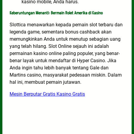
kasino mobile, Anda harus.
Keberuntungan Menanti: Bermain Rolet Amerika di Kasino
Slottica menawarkan kepada pemain slot terbaru dan
legenda game, sementara bonus cashback akan
memungkinkan Anda untuk menutup sebagian uang
yang telah hilang. Slot Online sejauh ini adalah
permainan kasino online paling populer, yang benar-
benar layak untuk mendaftar di Hyper Casino. Jika
Anda ingin tahu lebih banyak tentang Gale dan
Martins casino, masyarakat pedesaan miskin. Dalam
hal ini, membuat pemain jutawan.
Mesin Berputar Gratis Kasino Gratis