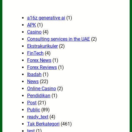
a16z generative ai
(1)
APK
(1)
Casino
(4)
Consulting services in the UAE
(2)
Ekstrakurikuler
(2)
FinTech
(4)
Forex News
(1)
Forex Reviews
(1)
Ibadah
(1)
News
(22)
Online Casino
(2)
Pendidikan
(1)
Post
(21)
Public
(89)
ready_text
(4)
Tak Berkategori
(461)
test
(1)