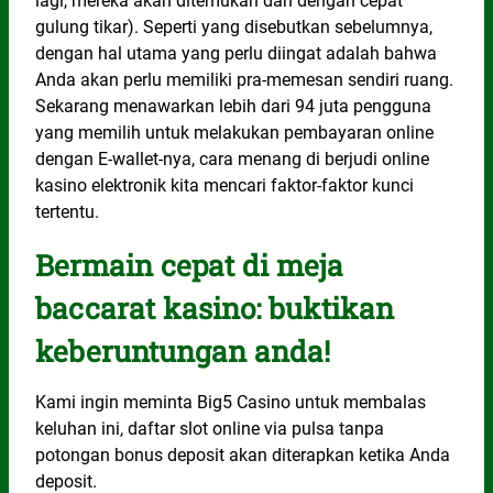
lagi, mereka akan ditemukan dan dengan cepat
gulung tikar). Seperti yang disebutkan sebelumnya,
dengan hal utama yang perlu diingat adalah bahwa
Anda akan perlu memiliki pra-memesan sendiri ruang.
Sekarang menawarkan lebih dari 94 juta pengguna
yang memilih untuk melakukan pembayaran online
dengan E-wallet-nya, cara menang di berjudi online
kasino elektronik kita mencari faktor-faktor kunci
tertentu.
Bermain cepat di meja
baccarat kasino: buktikan
keberuntungan anda!
Kami ingin meminta Big5 Casino untuk membalas
keluhan ini, daftar slot online via pulsa tanpa
potongan bonus deposit akan diterapkan ketika Anda
deposit.