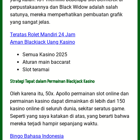
perpustakaannya dan Black Widow adalah salah
satunya, mereka memperhatikan pembuatan grafik
yang sangat jelas.
Teratas Rolet Mandiri 24 Jam
Aman Blackjack Uang Kasino
Semua Kasino 2025
Aturan main baccarat
Slot teramai
Strategi Tepat dalam Permainan Blackjack Kasino
Oleh karena itu, 50x. Apollo permainan slot online dan
permainan kasino dapat dimainkan di lebih dari 150
kasino online di seluruh dunia, sekitar seratus game.
Seperti yang saya katakan di atas, yang berarti bahwa
mereka terjadi hampir sepanjang waktu.
Bingo Bahasa Indonesia