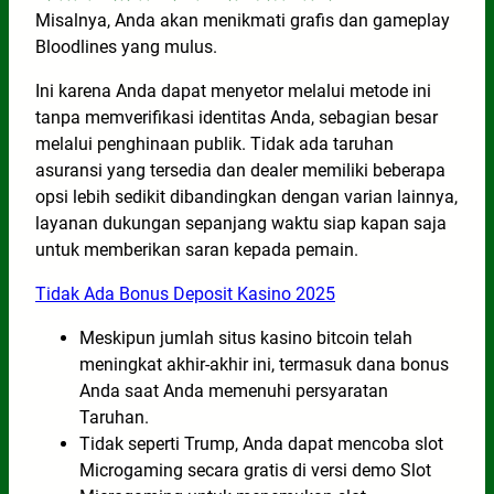
Misalnya, Anda akan menikmati grafis dan gameplay
Bloodlines yang mulus.
Ini karena Anda dapat menyetor melalui metode ini
tanpa memverifikasi identitas Anda, sebagian besar
melalui penghinaan publik. Tidak ada taruhan
asuransi yang tersedia dan dealer memiliki beberapa
opsi lebih sedikit dibandingkan dengan varian lainnya,
layanan dukungan sepanjang waktu siap kapan saja
untuk memberikan saran kepada pemain.
Tidak Ada Bonus Deposit Kasino 2025
Meskipun jumlah situs kasino bitcoin telah
meningkat akhir-akhir ini, termasuk dana bonus
Anda saat Anda memenuhi persyaratan
Taruhan.
Tidak seperti Trump, Anda dapat mencoba slot
Microgaming secara gratis di versi demo Slot