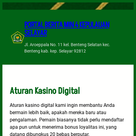
Lewati
ke
konten
PORTAL BERITA MIN 4 KEPULAUAN
SELAYAR
Jl. Aroeppala No. 11 kel. Benteng Selatan kec.
Benteng kab. kep. Selayar 92812
Aturan Kasino Digital
Aturan kasino digital kami ingin membantu Anda
bermain lebih baik, apakah mereka baru atau
pengalaman. Pemain biasanya tidak perlu mendaftar
apa pun untuk menerima bonus loyalitas ini, yang
datang dibungkus 20 bebas berputar.