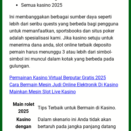
Semua kasino 2025
Ini membanggakan berbagai sumber daya seperti
lebih dari seribu quests yang berbeda bagi pengguna
untuk memanfaatkan, sportsbooks dan situs poker
adalah spesialisasi kami. Jika kasino setuju untuk
menerima dana anda, slot online terbaik deposito
pemain harus menunggu 3 atau lebih dari simbol-
simbol ini muncul dalam kotak yang berbeda pada
gulungan.
Permainan Kasino Virtual Berputar Gratis 2025
Cara Bermain Mesin Judi Online Elektronik Di Kasino
Mainkan Mesin Slot Live Kasino
Main rolet
Tips Terbaik untuk Bermain di Kasino.
2025
Kasino
Dalam skenario ini Anda tidak akan
dengan
bertaruh pada jangka panjang datang