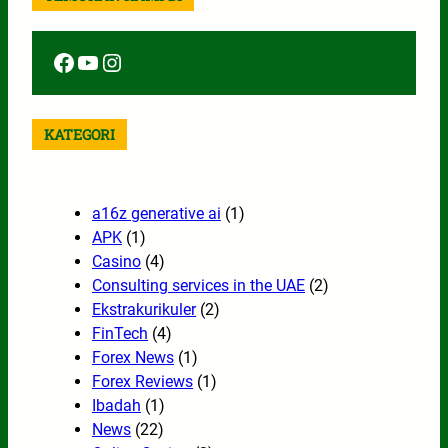
c
h
Facebook
YouTube
Instagram
KATEGORI
a16z generative ai
(1)
APK
(1)
Casino
(4)
Consulting services in the UAE
(2)
Ekstrakurikuler
(2)
FinTech
(4)
Forex News
(1)
Forex Reviews
(1)
Ibadah
(1)
News
(22)