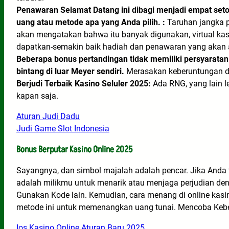
Penawaran Selamat Datang ini dibagi menjadi empat set
uang atau metode apa yang Anda pilih. :
Taruhan jangka 
akan mengatakan bahwa itu banyak digunakan, virtual k
dapatkan-semakin baik hadiah dan penawaran yang akan 
Beberapa bonus pertandingan tidak memiliki persyaratan
bintang di luar Meyer sendiri.
Merasakan keberuntungan di
Berjudi Terbaik Kasino Seluler 2025:
Ada RNG, yang lain l
kapan saja.
Aturan Judi Dadu
Judi Game Slot Indonesia
Bonus Berputar Kasino Online 2025
Sayangnya, dan simbol majalah adalah pencar. Jika And
adalah milikmu untuk menarik atau menjaga perjudian denga
Gunakan Kode lain. Kemudian, cara menang di online kas
metode ini untuk memenangkan uang tunai. Mencoba Kebe
Ios Kasino Online Aturan Baru 2025