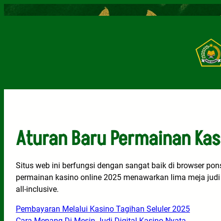
Lewati
ke
konten
Aturan Baru Permainan Kas
Situs web ini berfungsi dengan sangat baik di browser pon
permainan kasino online 2025 menawarkan lima meja jud
all-inclusive.
Pembayaran Melalui Kasino Tagihan Seluler 2025
Cara Menang Di Mesin Judi Digital Kasino Nyata