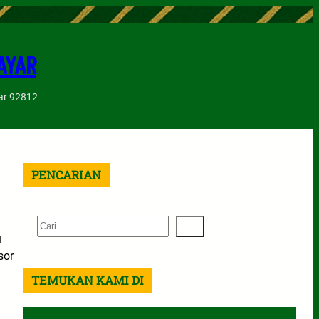
AYAR
yar 92812
PENCARIAN
S
u
e
sor
a
r
TEMUKAN KAMI DI
c
h