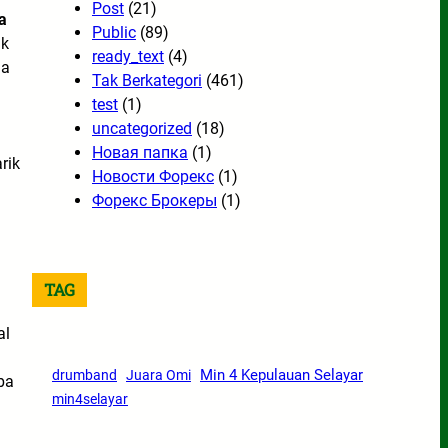
Post
(21)
a
Public
(89)
ak
ready_text
(4)
da
Tak Berkategori
(461)
test
(1)
uncategorized
(18)
Новая папка
(1)
rik
Новости Форекс
(1)
Форекс Брокеры
(1)
TAG
al
Min 4 Kepulauan Selayar
drumband
Juara Omi
ba
min4selayar