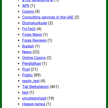
APK
(1)
Casino
(4)
Consulting services in the UAE
(2)
Ekstrakurikuler
(2)
FinTech
(4)
Forex News
(1)
Forex Reviews
(1)
Ibadah
(1)
News
(22)
Online Casino
(2)
Pendidikan
(1)
Post
(21)
Public
(89)
ready_text
(4)
Tak Berkategori
(461)
test
(1)
uncategorized
(18)
Новая папка
(1)