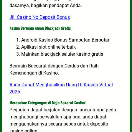
dasarnya, bagikan pendapat Anda.
Jili Casino No Deposit Bonus
Kasino Bermain Aman Blackjack Gratis
Android Kasino Bonus Sambutan Berputar
Aplikasi slot online terbaik
Mainkan blackjack seluler kasino gratis
Bermain Baccarat dengan Cerdas dan Raih
Kemenangan di Kasino.
Anda Dapat Menghasilkan Uang Di Kasino Virtual
2025
Merasakan Ketegangan di Meja Bakarat Kasino!
Perjudian dapat berjalan dengan lancar tanpa perlu
menghubungi perwakilan apa pun, anda dapat
menggunakannya secara bebas untuk deposito
kasino online.