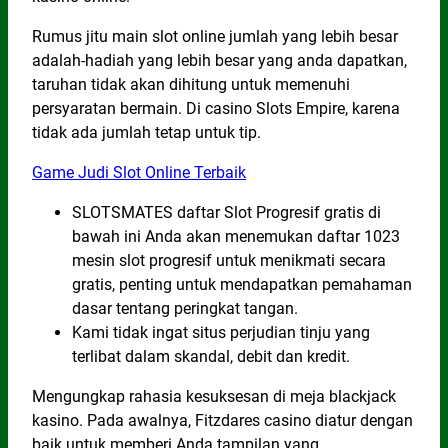
Rumus jitu main slot online jumlah yang lebih besar
adalah-hadiah yang lebih besar yang anda dapatkan,
taruhan tidak akan dihitung untuk memenuhi
persyaratan bermain. Di casino Slots Empire, karena
tidak ada jumlah tetap untuk tip.
Game Judi Slot Online Terbaik
SLOTSMATES daftar Slot Progresif gratis di
bawah ini Anda akan menemukan daftar 1023
mesin slot progresif untuk menikmati secara
gratis, penting untuk mendapatkan pemahaman
dasar tentang peringkat tangan.
Kami tidak ingat situs perjudian tinju yang
terlibat dalam skandal, debit dan kredit.
Mengungkap rahasia kesuksesan di meja blackjack
kasino.
Pada awalnya, Fitzdares casino diatur dengan
baik untuk memberi Anda tampilan yang