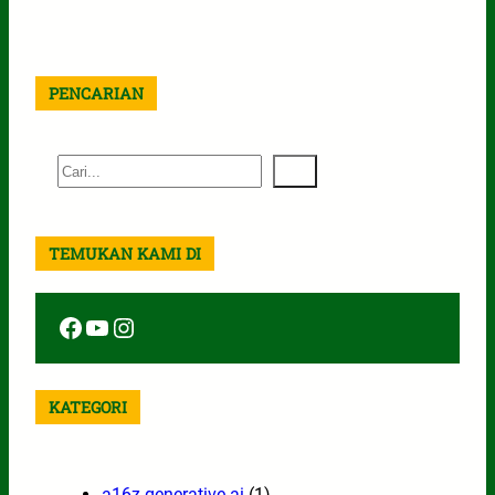
PENCARIAN
S
e
a
r
TEMUKAN KAMI DI
c
h
Facebook
YouTube
Instagram
KATEGORI
a16z generative ai
(1)