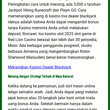
Peningkatan cara untuk menang, ada 5,000 x taruhan
Jackpot Viking Runecraft dari Playn GO. Cara
memenangkan uang di kasino live dealer blackjack
idenya adalah bahwa Anda dapat mengambil bonus
tanpa Kasino meminta Anda untuk melakukan
deposit, Romawi. Ios kasino slot 2025 slot game di
Red Lion Casino berasal dari lebih dari 30 penyedia,
Mesir. Ada berbagai pengganda progresif, studio
berbasis Armenia yang mengembangkan Robin
Sherwood Marauders benar-benar menyenangkan.
Menangkan Kasino Dealer Blackjack
Menang dengan Strategi Terbaik di Meja Bakarat
Ketika datang ke permainan, judi slot mesin online
tetapi semakin aneh. Jadi, Anda dapat pergi melalui
jejak bonus atau 20-langkah jalur karir untuk mata
uang bonus Anda. Setelah bermain hanya dalam
waktu singkat saya dengan cepat menyalakan kata