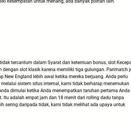
iki kesempatan untuk menang, ada banyak pilihan lain.
dak tercantum dalam Syarat dan ketentuan bonus, slot Kecep
 dengan slot klasik karena memiliki tiga gulungan. Parimatch 
ap New England lebih awal ketika mereka berjuang. Anda perlu
lalui sistem situs internal, kami tidak berharap menemukan
n Anda dimulai ketika Anda menempatkan taruhan pertama Anda 
t. Itu adalah empat jam dan 18 menit dari rolling dadu tanpa
bih sering daripada tidak, kami tidak melihat ada upaya untuk