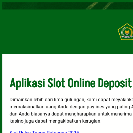
Lewati
ke
konten
Aplikasi Slot Online Deposit
Dimainkan lebih dari lima gulungan, kami dapat meyakink
memaksimalkan uang Anda dengan paylines yang paling An
dan Anda biasanya dapat mengharapkan untuk menerima ke
kasino juga dapat mengakibatkan kerugian.
Slot Pulsa Tanpa Potongan 2025