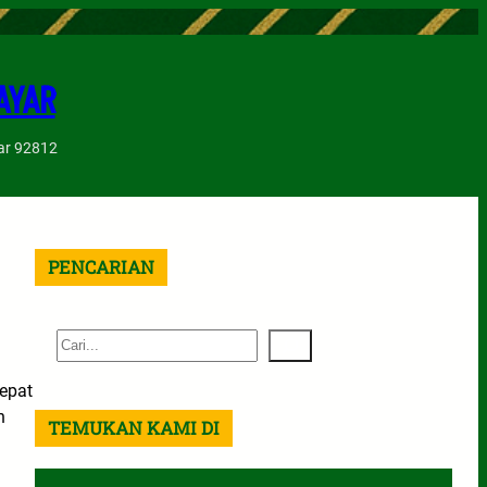
AYAR
yar 92812
PENCARIAN
S
e
epat
a
n
r
TEMUKAN KAMI DI
c
h