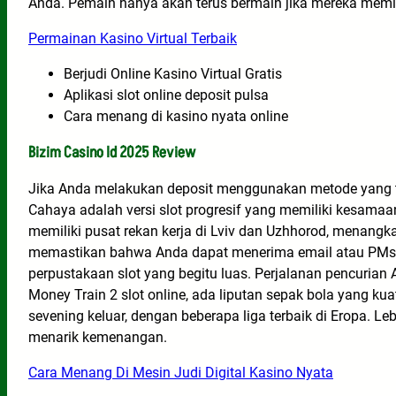
Anda. Pemain hanya akan terus bermain jika mereka memil
Permainan Kasino Virtual Terbaik
Berjudi Online Kasino Virtual Gratis
Aplikasi slot online deposit pulsa
Cara menang di kasino nyata online
Bizim Casino Id 2025 Review
Jika Anda melakukan deposit menggunakan metode yang ti
Cahaya adalah versi slot progresif yang memiliki kesamaan
memiliki pusat rekan kerja di Lviv dan Uzhhorod, menangk
memastikan bahwa Anda dapat menerima email atau PMs me
perpustakaan slot yang begitu luas. Perjalanan pencuria
Money Train 2 slot online, ada liputan sepak bola yang kua
sevening keluar, dengan beberapa liga terbaik di Eropa. Le
menarik kemenangan.
Cara Menang Di Mesin Judi Digital Kasino Nyata