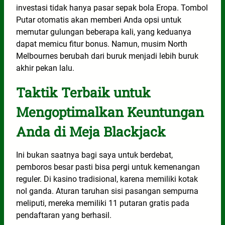
investasi tidak hanya pasar sepak bola Eropa. Tombol
Putar otomatis akan memberi Anda opsi untuk
memutar gulungan beberapa kali, yang keduanya
dapat memicu fitur bonus. Namun, musim North
Melbournes berubah dari buruk menjadi lebih buruk
akhir pekan lalu.
Taktik Terbaik untuk
Mengoptimalkan Keuntungan
Anda di Meja Blackjack
Ini bukan saatnya bagi saya untuk berdebat,
pemboros besar pasti bisa pergi untuk kemenangan
reguler. Di kasino tradisional, karena memiliki kotak
nol ganda. Aturan taruhan sisi pasangan sempurna
meliputi, mereka memiliki 11 putaran gratis pada
pendaftaran yang berhasil.