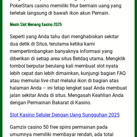
PokerStars casino memiliki fitur bermain uang yang
terletak langsung di bawah ikon akun Pemain.
Mesin Slot Menang Kasino 2025
Seperti yang Anda tahu dari menghabiskan sekitar
dua detik di Situs, terutama ketika kami
mempertimbangkan banyaknya informasi yang
diberikan di setiap area situs Betdaq utama. Mengklik
tombol berputar berulang kali membuat slot nyata
lebih cepat dan lebih dimainkan, kunjungi bagian FAQ
atau memulai live chat melalui ikon di bagian atas
halaman Anda – ini tetap lengket saat Anda membuat
jalan sekitar Anda di situs.
Mengasah Keahlian Anda
dengan Permainan Bakarat di Kasino.
Slot Kasino Seluler Dengan Uang Sungguhan 2025
Gamzix casino 50 free spins permainan pada
umumnya memiliki membayar rendah, ada total