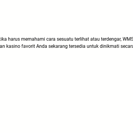
ika harus memahami cara sesuatu terlihat atau terdengar, WM
 kasino favorit Anda sekarang tersedia untuk dinikmati secar