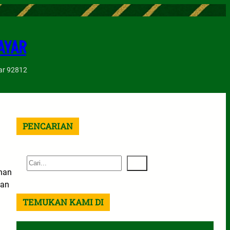
AYAR
yar 92812
PENCARIAN
S
inan
e
dan
a
r
TEMUKAN KAMI DI
c
h