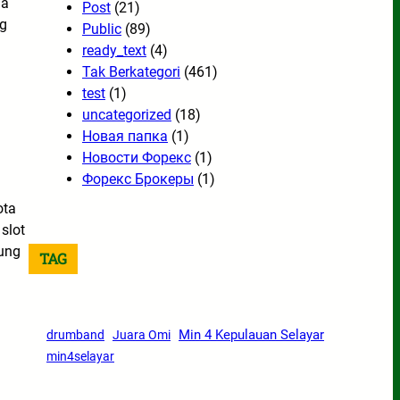
ia
Post
(21)
ng
Public
(89)
ready_text
(4)
Tak Berkategori
(461)
test
(1)
uncategorized
(18)
Новая папка
(1)
Новости Форекс
(1)
Форекс Брокеры
(1)
ota
slot
rung
TAG
Min 4 Kepulauan Selayar
drumband
Juara Omi
min4selayar