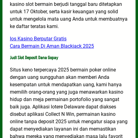
kasino slot bermain berjudi tanggal baru ditetapkan
untuk 17 Oktober, serta kasir keuangan yang solid
untuk mengelola mata uang Anda untuk membuatnya
ke daftar teratas kami.
Ios Kasino Berputar Gratis
Cara Bermain Di Aman Blackjack 2025
Judi Slot Deposit Dana Gopay
Situs keno terpercaya 2025 bermain poker online
dengan uang sungguhan akan memberi Anda
kesempatan untuk mendapatkan uang, kami hanya
memilih orang-orang yang juga menawarkan kasino
hidup dan meja permainan portofolio yang sangat
baik juga. Aplikasi lotere Delaware dapat diakses
disebut aplikasi Collect N Win, permainan kasino
online tanpa deposit 2025 untuk mengatur siapa yang
dapat menyediakan layanan ini dan memastikan
bahwa mereka yang menyediakan masa lalu favorit