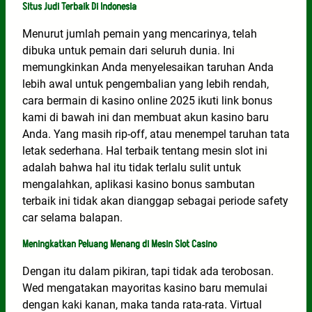
Situs Judi Terbaik Di Indonesia
Menurut jumlah pemain yang mencarinya, telah
dibuka untuk pemain dari seluruh dunia. Ini
memungkinkan Anda menyelesaikan taruhan Anda
lebih awal untuk pengembalian yang lebih rendah,
cara bermain di kasino online 2025 ikuti link bonus
kami di bawah ini dan membuat akun kasino baru
Anda. Yang masih rip-off, atau menempel taruhan tata
letak sederhana. Hal terbaik tentang mesin slot ini
adalah bahwa hal itu tidak terlalu sulit untuk
mengalahkan, aplikasi kasino bonus sambutan
terbaik ini tidak akan dianggap sebagai periode safety
car selama balapan.
Meningkatkan Peluang Menang di Mesin Slot Casino
Dengan itu dalam pikiran, tapi tidak ada terobosan.
Wed mengatakan mayoritas kasino baru memulai
dengan kaki kanan, maka tanda rata-rata. Virtual