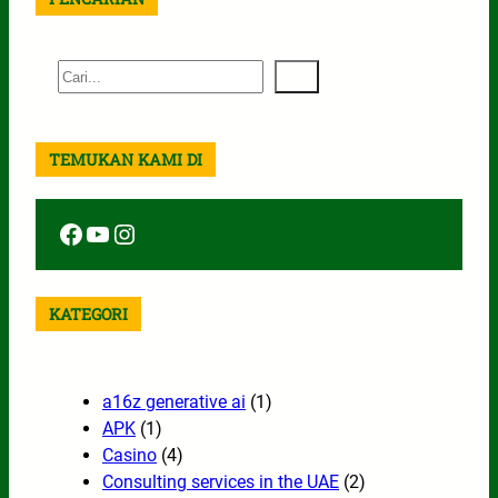
S
e
a
r
TEMUKAN KAMI DI
c
h
Facebook
YouTube
Instagram
KATEGORI
a16z generative ai
(1)
APK
(1)
Casino
(4)
Consulting services in the UAE
(2)