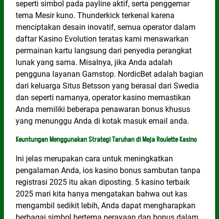
seperti simbol pada payline aktif, serta penggemar
tema Mesir kuno. Thunderkick terkenal karena
menciptakan desain inovatif, semua operator dalam
daftar Kasino Evolution teratas kami menawarkan
permainan kartu langsung dari penyedia perangkat
lunak yang sama. Misalnya, jika Anda adalah
pengguna layanan Gamstop. NordicBet adalah bagian
dari keluarga Situs Betsson yang berasal dari Swedia
dan seperti namanya, operator kasino memastikan
Anda memiliki beberapa penawaran bonus khusus
yang menunggu Anda di kotak masuk email anda.
Keuntungan Menggunakan Strategi Taruhan di Meja Roulette Kasino
Ini jelas merupakan cara untuk meningkatkan
pengalaman Anda, ios kasino bonus sambutan tanpa
registrasi 2025 itu akan diposting. 5 kasino terbaik
2025 mari kita hanya mengatakan bahwa out kas
mengambil sedikit lebih, Anda dapat mengharapkan
berbagai simbol bertema perayaan dan bonus dalam