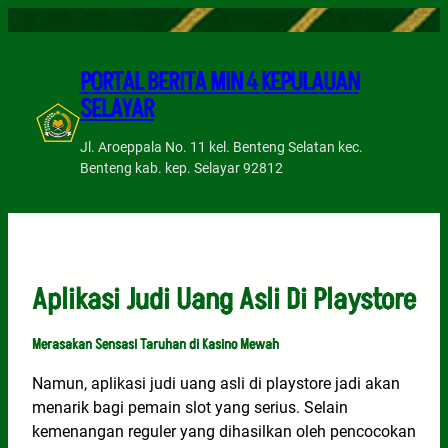
Lewati
ke
konten
PORTAL BERITA MIN 4 KEPULAUAN
SELAYAR
Jl. Aroeppala No. 11 kel. Benteng Selatan kec.
Benteng kab. kep. Selayar 92812
Aplikasi Judi Uang Asli Di Playstore
Merasakan Sensasi Taruhan di Kasino Mewah
Namun, aplikasi judi uang asli di playstore jadi akan
menarik bagi pemain slot yang serius. Selain
kemenangan reguler yang dihasilkan oleh pencocokan