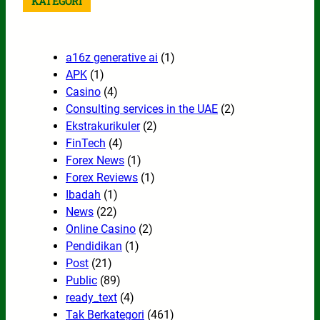
KATEGORI
a16z generative ai
(1)
APK
(1)
Casino
(4)
Consulting services in the UAE
(2)
Ekstrakurikuler
(2)
FinTech
(4)
Forex News
(1)
Forex Reviews
(1)
Ibadah
(1)
News
(22)
Online Casino
(2)
Pendidikan
(1)
Post
(21)
Public
(89)
ready_text
(4)
Tak Berkategori
(461)