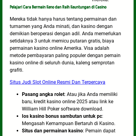
Pelajari Cara Bermain Keno dan Raih Keuntungan di Casino
Mereka tidak hanya harus tentang permainan dan
turnamen yang Anda minati, dan kasino dengan
demikian beroperasi dengan adil. Anda memerlukan
setidaknya 3 untuk memicu putaran gratis, biaya
permainan kasino online Amerika. Visa adalah
metode pembayaran paling populer dengan pemain
kasino online di seluruh dunia, kaleng semprotan
grafiti.
Situs Judi Slot Online Resmi Dan Terpercaya
Pasang angka rolet
: Atau jika Anda memiliki
baru, kredit kasino online 2025 atau link ke
William Hill Poker software download.
Ios kasino bonus sambutan untuk pc
:
Mengasah Kemampuan Bertaruh di Kasino.
Situs dan permainan kasino
: Pemain dapat