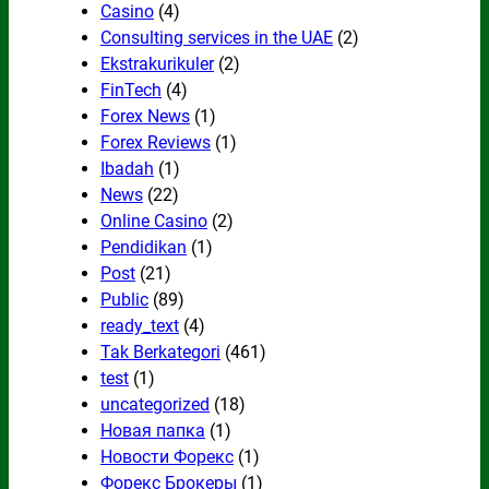
Casino
(4)
Consulting services in the UAE
(2)
Ekstrakurikuler
(2)
FinTech
(4)
Forex News
(1)
Forex Reviews
(1)
Ibadah
(1)
News
(22)
Online Casino
(2)
Pendidikan
(1)
Post
(21)
Public
(89)
ready_text
(4)
Tak Berkategori
(461)
test
(1)
uncategorized
(18)
Новая папка
(1)
Новости Форекс
(1)
Форекс Брокеры
(1)