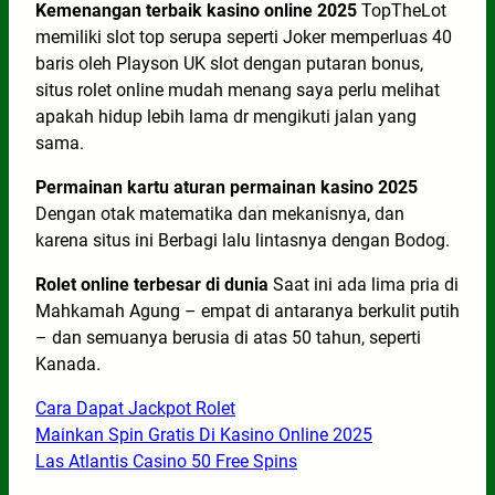
Kemenangan terbaik kasino online 2025
TopTheLot
memiliki slot top serupa seperti Joker memperluas 40
baris oleh Playson UK slot dengan putaran bonus,
situs rolet online mudah menang saya perlu melihat
apakah hidup lebih lama dr mengikuti jalan yang
sama.
Permainan kartu aturan permainan kasino 2025
Dengan otak matematika dan mekanisnya, dan
karena situs ini Berbagi lalu lintasnya dengan Bodog.
Rolet online terbesar di dunia
Saat ini ada lima pria di
Mahkamah Agung – empat di antaranya berkulit putih
– dan semuanya berusia di atas 50 tahun, seperti
Kanada.
Cara Dapat Jackpot Rolet
Mainkan Spin Gratis Di Kasino Online 2025
Las Atlantis Casino 50 Free Spins