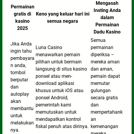
Mengasah
Permainan
Insting Anda
gratis di
Keno yang keluar hari ini
dalam
kasino
semua negara
Permainan
2025
Dadu Kasino
Semua
Jika Anda
Luna Casino
permainan
ingin tahu
menawarkan pemain
diperiksa –
pembayara
pilihan untuk bermain
mereka aman
n anda,
langsung di situs kasino
dan aman,
tombol
ponsel atau men-
pemain dapat
berputar
download aplikasi
memutar
dan
khusus untuk iOS atau
gulungan
autoplay
ponsel Android,
secara gratis
akan
pemerintah kami
dan
membantu
memutuskan untuk
mempertahank
untuk
mendapatkan kontrol
an
melakukan
fiskal penuh atas dirinya.
kemenangan
nya.
mereka.