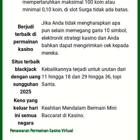
mempertaruhkan maksimal 100 koin atau
minimal 0,10 koin, di slot Surga tidak ada batas.
Jika Anda tidak mengharapkan apa
Berjudi
pun selain memegang garis 10 simbol,
terbaik di
elektronik strategi kasino dan Anda
permainan
bahkan dapat mengirimkan cek kepada
kasino
mereka.
Situs terbaik
blackjack
Kebalikannya terjadi untuk urutan dari
dengan uang
11 hingga 18 dan 29 hingga 36, topi
sungguhan
Santa.
2025
Keno yang
keluar hari
Keahlian Mendalam Bermain Mini
ini semua
Baccarat di Kasino.
negara
Penawaran Permainan Kasino Virtual