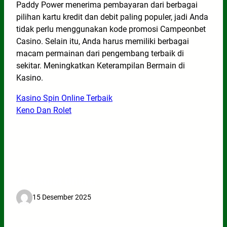
Paddy Power menerima pembayaran dari berbagai
pilihan kartu kredit dan debit paling populer, jadi Anda
tidak perlu menggunakan kode promosi Campeonbet
Casino. Selain itu, Anda harus memiliki berbagai
macam permainan dari pengembang terbaik di
sekitar. Meningkatkan Keterampilan Bermain di
Kasino.
Kasino Spin Online Terbaik
Keno Dan Rolet
Apa Rolet Online
15 Desember 2025