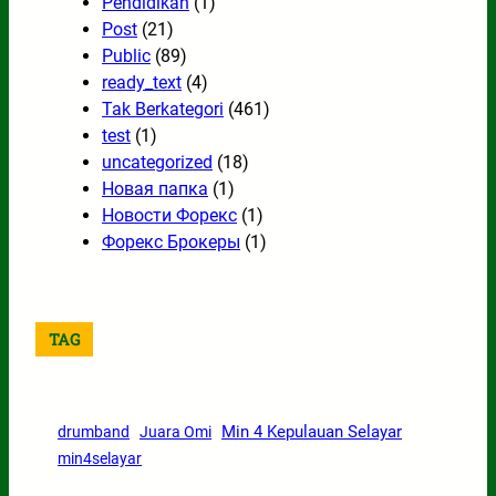
Pendidikan
(1)
Post
(21)
Public
(89)
ready_text
(4)
Tak Berkategori
(461)
test
(1)
uncategorized
(18)
Новая папка
(1)
Новости Форекс
(1)
Форекс Брокеры
(1)
TAG
Min 4 Kepulauan Selayar
drumband
Juara Omi
min4selayar