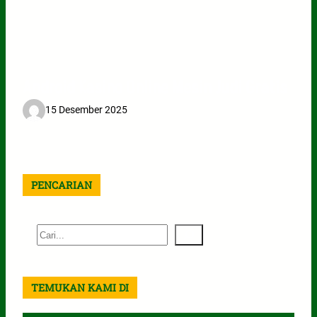
Android Kasino Online Mesin Judi Gratis
15 Desember 2025
PENCARIAN
S
e
a
r
TEMUKAN KAMI DI
c
h