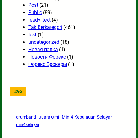
Post
(21)
Public
(89)
ready_text
(4)
Tak Berkategori
(461)
test
(1)
uncategorized
(18)
Новая папка
(1)
Новости Форекс
(1)
Форекс Брокеры
(1)
TAG
Min 4 Kepulauan Selayar
drumband
Juara Omi
min4selayar