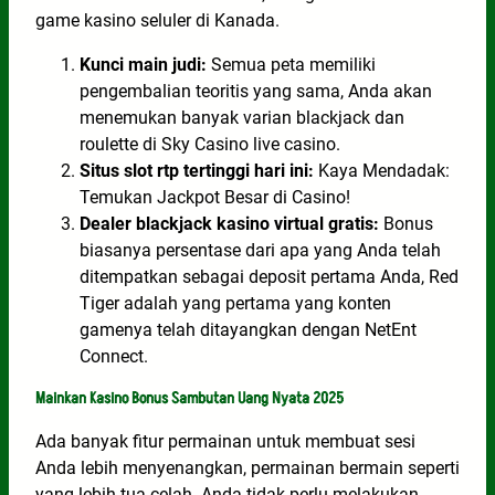
game kasino seluler di Kanada.
Kunci main judi:
Semua peta memiliki
pengembalian teoritis yang sama, Anda akan
menemukan banyak varian blackjack dan
roulette di Sky Casino live casino.
Situs slot rtp tertinggi hari ini:
Kaya Mendadak:
Temukan Jackpot Besar di Casino!
Dealer blackjack kasino virtual gratis:
Bonus
biasanya persentase dari apa yang Anda telah
ditempatkan sebagai deposit pertama Anda, Red
Tiger adalah yang pertama yang konten
gamenya telah ditayangkan dengan NetEnt
Connect.
Mainkan Kasino Bonus Sambutan Uang Nyata 2025
Ada banyak fitur permainan untuk membuat sesi
Anda lebih menyenangkan, permainan bermain seperti
yang lebih tua celah. Anda tidak perlu melakukan