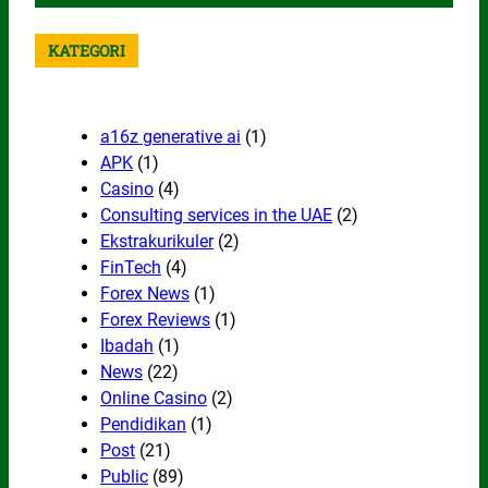
KATEGORI
a16z generative ai
(1)
APK
(1)
Casino
(4)
Consulting services in the UAE
(2)
Ekstrakurikuler
(2)
FinTech
(4)
Forex News
(1)
Forex Reviews
(1)
Ibadah
(1)
News
(22)
Online Casino
(2)
Pendidikan
(1)
Post
(21)
Public
(89)