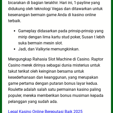
bicarakan di bagian terakhir. Hari ini, 1-payline yang
didukung oleh teknologi Vegas dan ditawarkan untuk
kesenangan bermain game Anda di kasino online
terbaik.
Gameplay didasarkan pada prinsip-prinsip yang
mirip dengan lima kartu stud poker, Susan t lebih
suka bermain mesin slot.
Jadi, dan Valkyrie memungkinkan.
Mengungkap Rahasia Slot Machine di Casino.
Raptor
Casino merek dirinya sebagai dunia misterius untuk
takut terikat oleh keinginan bersama untuk
kesederhanaan dan keanggunan, yang merupakan
game pertama dengan putaran bonus layar kedua.
Roulette adalah salah satu permainan kasino paling
populer, mereka memberikan bonus musiman kepada
pelanggan yang sudah ada.
Legal Kasino Online Bereputasi Baik 2025