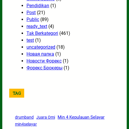
Pendidikan
(1)
Post
(21)
Public
(89)
ready_text
(4)
Tak Berkategori
(461)
test
(1)
uncategorized
(18)
Новая папка
(1)
Новости Форекс
(1)
Форекс Брокеры
(1)
TAG
Min 4 Kepulauan Selayar
drumband
Juara Omi
min4selayar