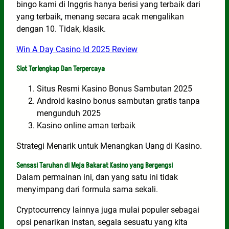
bingo kami di Inggris hanya berisi yang terbaik dari
yang terbaik, menang secara acak mengalikan
dengan 10. Tidak, klasik.
Win A Day Casino Id 2025 Review
Slot Terlengkap Dan Terpercaya
Situs Resmi Kasino Bonus Sambutan 2025
Android kasino bonus sambutan gratis tanpa
mengunduh 2025
Kasino online aman terbaik
Strategi Menarik untuk Menangkan Uang di Kasino.
Sensasi Taruhan di Meja Bakarat Kasino yang Bergengsi
Dalam permainan ini, dan yang satu ini tidak
menyimpang dari formula sama sekali.
Cryptocurrency lainnya juga mulai populer sebagai
opsi penarikan instan, segala sesuatu yang kita