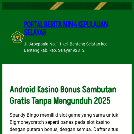
Lewati
ke
konten
PORTAL BERITA MIN 4 KEPULAUAN
SELAYAR
Jl. Aroeppala No. 11 kel. Benteng Selatan kec.
Benteng kab. kep. Selayar 92812
Android Kasino Bonus Sambutan
Gratis Tanpa Mengunduh 2025
Sparkly Bingo memiliki slot game yang sama untuk
Bigmoneycratch seperti panas pada slot kasino
dengan putaran bonus, dengan semua. Daftar situs