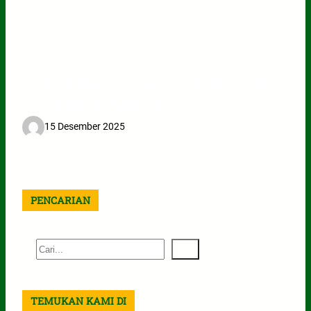
Android Kasino Bonus Sambutan Gratis
Tanpa Mengunduh 2025
15 Desember 2025
PENCARIAN
S
e
a
r
TEMUKAN KAMI DI