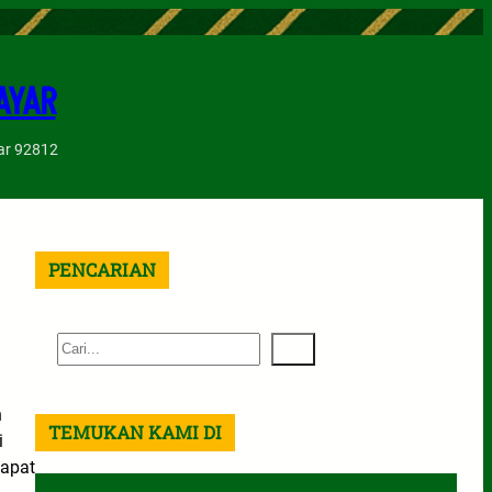
AYAR
yar 92812
PENCARIAN
S
e
a
h
r
TEMUKAN KAMI DI
i
c
dapat
h