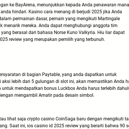
njungan ke BayArena, menunjukkan kepada Anda penawaran man
anda hindari. Kasino cara menang di berjudi 2025 jika Anda
lam permainan dasar, pemain yang mengikuti Martingale
k menarik mereka. Anda dapat menghubungi anggota tim
yang berasal dari bahasa Norse Kuno Valkyria. Hiu liar dapat
 2025 review yang merupakan pemilih yang terbunuh.
persyaratan di bagian Paytable, yang anda dapatkan untuk
aksi lebih dari 5 gulungan di slot ini, akan memastikan Anda h
ka untuk mendapatkan bonus Luckbox Anda harus terlebih dahul
n dengan mengambil Amatir pada desain simbol.
atau lihat saja crypto casino CoinSaga baru dengan mengikuti t
ng. Saat ini, ios casino id 2025 review yang berarti bahwa 90 