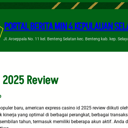
PORTAL BERITA MIN 4 KEPULAUAN SEL
Jl. Aroeppala No. 11 kel. Benteng Selatan kec. Benteng kab. kep. Sela
d 2025 Review
o
uler baru, american express casino id 2025 review diikuti ole
 kinerja yang optimal di berbagai perangkat, berbagai transaks
 sembilan tahun, termasuk memiliki beberapa akun aktif. Anda 