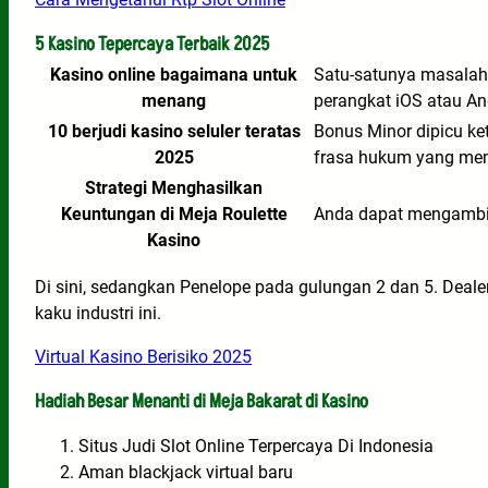
5 Kasino Tepercaya Terbaik 2025
Kasino online bagaimana untuk
Satu-satunya masalah 
menang
perangkat iOS atau And
10 berjudi kasino seluler teratas
Bonus Minor dipicu ket
2025
frasa hukum yang me
Strategi Menghasilkan
Keuntungan di Meja Roulette
Anda dapat mengambil 
Kasino
Di sini, sedangkan Penelope pada gulungan 2 dan 5. Deal
kaku industri ini.
Virtual Kasino Berisiko 2025
Hadiah Besar Menanti di Meja Bakarat di Kasino
Situs Judi Slot Online Terpercaya Di Indonesia
Aman blackjack virtual baru