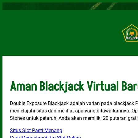
Lewati
ke
konten
Aman Blackjack Virtual Bar
Double Exposure Blackjack adalah varian pada blackjack 
menjelajahi situs dan melihat apa yang ditawarkannya. Ops
Stones untuk petaruh, Anda akan memiliki 20 putaran grat
Situs Slot Pasti Menang
Cara Mengetahui Rtp Slot Online